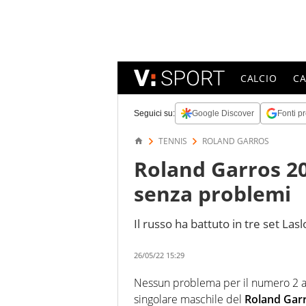
CALCIO
C
Seguici su:
Google Discover
Fonti pr
TENNIS
ROLAND GARROS
Roland Garros 2
senza problemi
Il russo ha battuto in tre set Lasl
26/05/22 15:29
Nessun problema per il numero 2
singolare maschile del
Roland Gar