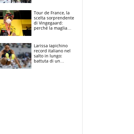
rito della Norvegia
di Haaland e
compagni
Tour de France, la
scelta sorprendente
di Vingegaard:
perché la maglia
gialla indossa la
mascherina, il
rischio da evitare
Larissa Iapichino
record italiano nel
salto in lungo:
battuta di un
centimetro mamma
Fiona May