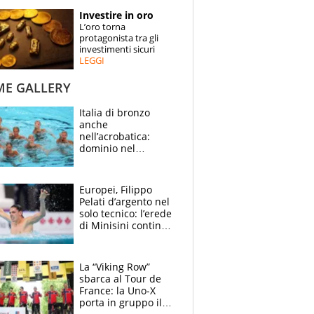
STORIE
Investire in oro
L’oro torna
SPECIALI
protagonista tra gli
investimenti sicuri
LEGGI
ESPERTI
ME GALLERY
CONTATTI
Italia di bronzo
anche
nell’acrobatica:
dominio nel
medagliere, ora
tocca a Ceccon, Curti
e compagni
Europei, Filippo
continuare
Pelati d’argento nel
solo tecnico: l’erede
di Minisini continua
a stupire, Los
Angeles è già nel
mirino
La “Viking Row”
sbarca al Tour de
France: la Uno-X
porta in gruppo il