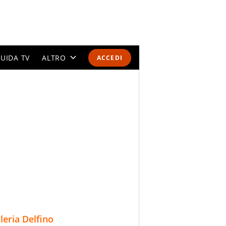
UIDA TV
ALTRO
ACCEDI
CALENDARI E CLASSIFICHE
ALTRI SPORT
MONDIALI 2026
OLIMPIADI
GOSSIP
LIFESTYLE
lleria Delfino