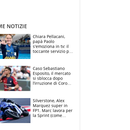
ME NOTIZIE
Chiara Pellacani,
papà Paolo
s'emoziona in tv: il
toccante servizio per
il TG di LA7 dopo i 5
ori agli Europei
Caso Sebastiano
Esposito, il mercato
si sblocca dopo
l’irruzione di Corona
nella querelle col
Cagliari: spuntano
due big
Silverstone, Alex
Marquez super in
FP1. Marc lavora per
la Sprint (come
Martin), bene
Bezzecchi