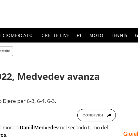
ALCIOMERCATO
DIRETTE LIVE
F1
MOTO
TENNIS
G
eferite
022, Medvedev avanza
o Djere per 6-3, 6-4, 6-3.
CONDIVIDI
 al mondo
Daniil Medvedev
nel secondo turno del
Gioie
ros
.