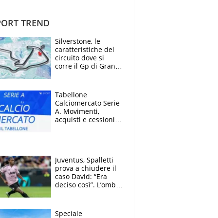
ORT TREND
Silverstone, le
caratteristiche del
circuito dove si
corre il Gp di Gran
Bretagna del
Motomondiale
Tabellone
Calciomercato Serie
A. Movimenti,
acquisti e cessioni:
estate 2026-27
Juventus, Spalletti
prova a chiudere il
caso David: “Era
deciso così”. L’ombra
di Zirkzee e la
sentenza dei tifosi
Speciale