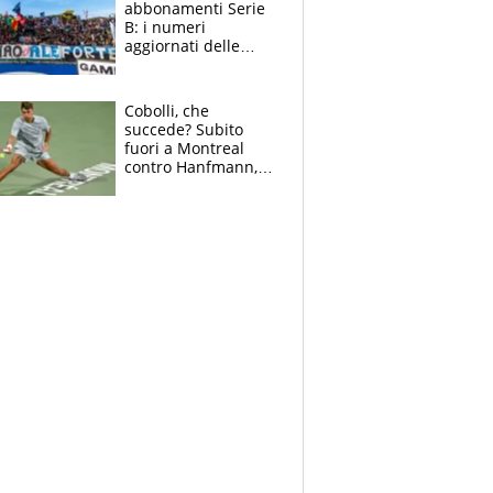
abbonamenti Serie
B: i numeri
aggiornati delle
venti squadre
cadette
Cobolli, che
succede? Subito
fuori a Montreal
contro Hanfmann,
per Flavio è tutta
colpa della tosse