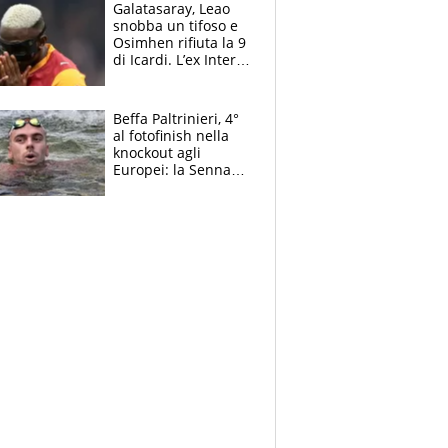
Galatasaray, Leao
snobba un tifoso e
Osimhen rifiuta la 9
di Icardi. L’ex Inter
furioso: lo schiaffo
al club
Beffa Paltrinieri, 4°
al fotofinish nella
knockout agli
Europei: la Senna
regala (quasi) solo
amarezze a Greg