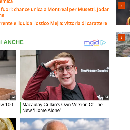
lemica
 fuori: chance unica a Montreal per Musetti, Jodar
ine
rente e liquida l'ostico Mejia: vittoria di carattere