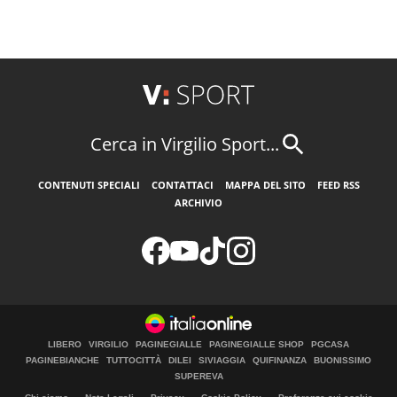
Cerca in Virgilio Sport...
CONTENUTI SPECIALI
CONTATTACI
MAPPA DEL SITO
FEED RSS
ARCHIVIO
LIBERO
VIRGILIO
PAGINEGIALLE
PAGINEGIALLE SHOP
PGCASA
PAGINEBIANCHE
TUTTOCITTÀ
DILEI
SIVIAGGIA
QUIFINANZA
BUONISSIMO
SUPEREVA