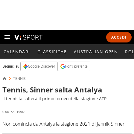
ACCEDI
CALENDARI
CLASSIFICHE
AUSTRALIAN OPEN
RO
Seguici su:
Google Discover
Fonti preferite
TENNIS
Tennis, Sinner salta Antalya
Il tennista salterà il primo torneo della stagione ATP
03/01/21 15:02
Non comincia da Antalya la stagione 2021 di Jannik Sinner.