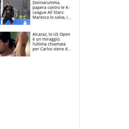
Brignone
Donnarumma,
papera contro le K-
League All Stars:
Maresca lo salva, i
tifosi del City lo
attaccano
Alcaraz, lo US Open
è un miraggio:
l’ultima chiamata
per Carlos viene da
New York e
potrebbe
coinvolgere Serena
Williams