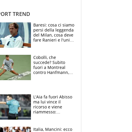
ORT TREND
Baresi: cosa ci siamo
persi della leggenda
del Milan, cosa deve
fare Ranieri e l'unico
neo di una carriera
immacolata
Cobolli, che
succede? Subito
fuori a Montreal
contro Hanfmann,
per Flavio è tutta
colpa della tosse
L'Aia fa fuori Abisso
ma lui vince il
ricorso e viene
riammesso:
continua momento
nero per gli arbitri
Italia, Mancini: ecco