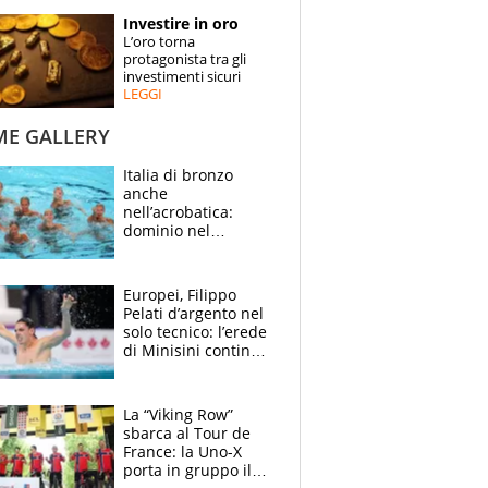
STORIE
Investire in oro
L’oro torna
SPECIALI
protagonista tra gli
investimenti sicuri
LEGGI
ESPERTI
ME GALLERY
CONTATTI
Italia di bronzo
anche
nell’acrobatica:
dominio nel
medagliere, ora
tocca a Ceccon, Curti
e compagni
Europei, Filippo
continuare
Pelati d’argento nel
solo tecnico: l’erede
di Minisini continua
a stupire, Los
Angeles è già nel
mirino
La “Viking Row”
sbarca al Tour de
France: la Uno-X
porta in gruppo il