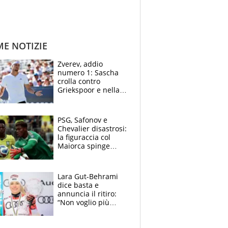
ME NOTIZIE
Zverev, addio
numero 1: Sascha
crolla contro
Griekspoor e nella
sfida a due con
Sinner si conferma
terzo. Quanti malori
PSG, Safonov e
a Montreal
Chevalier disastrosi:
la figuraccia col
Maiorca spinge
Suzuki da Luis
Enrique, Juve a
rischio beffa
Lara Gut-Behrami
dice basta e
annuncia il ritiro:
“Non voglio più
gareggiare”. Visita
decisiva per