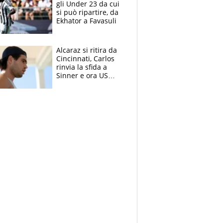
gli Under 23 da cui
si può ripartire, da
Ekhator a Favasuli
Alcaraz si ritira da
Cincinnati, Carlos
rinvia la sfida a
Sinner e ora US
Open di nuovo a
rischio