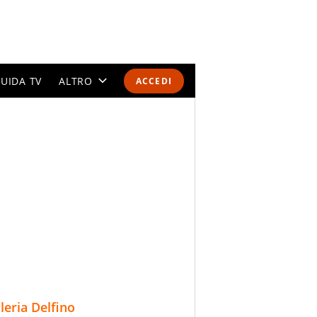
UIDA TV
ALTRO
ACCEDI
CALENDARI E CLASSIFICHE
ALTRI SPORT
MONDIALI 2026
OLIMPIADI
GOSSIP
LIFESTYLE
lleria Delfino