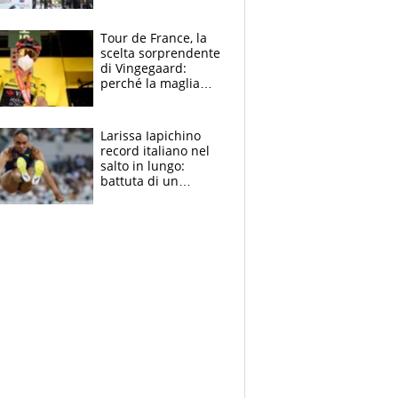
rito della Norvegia
di Haaland e
compagni
Tour de France, la
scelta sorprendente
di Vingegaard:
perché la maglia
gialla indossa la
mascherina, il
rischio da evitare
Larissa Iapichino
record italiano nel
salto in lungo:
battuta di un
centimetro mamma
Fiona May