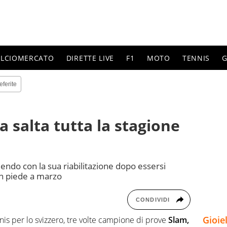
ALCIOMERCATO
DIRETTE LIVE
F1
MOTO
TENNIS
G
eferite
 salta tutta la stagione
endo con la sua riabilitazione dopo essersi
un piede a marzo
CONDIVIDI
Gioie
nis per lo svizzero, tre volte campione di prove
Slam,