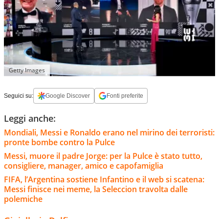
Getty Images
Seguici su:
Google Discover
Fonti preferite
Leggi anche:
Mondiali, Messi e Ronaldo erano nel mirino dei terroristi:
pronte bombe contro la Pulce
Messi, muore il padre Jorge: per la Pulce è stato tutto,
consigliere, manager, amico e capofamiglia
FIFA, l’Argentina sostiene Infantino e il web si scatena:
Messi finisce nei meme, la Seleccion travolta dalle
polemiche