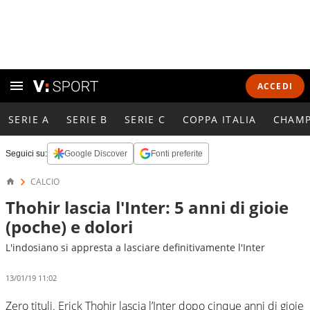
ACCEDI
SERIE A
SERIE B
SERIE C
COPPA ITALIA
CHAMP
Seguici su:
Google Discover
Fonti preferite
CALCIO
Thohir lascia l'Inter: 5 anni di gioie
(poche) e dolori
L'indosiano si appresta a lasciare definitivamente l'Inter
13/01/19 11:02
Zero tituli. Erick Thohir lascia l’Inter dopo cinque anni di gioie