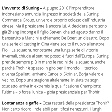
L’avvento di Suning –
A giugno 2016 l’imprenditore
indonesiano annuncia l’ingresso in società della Suning
Commerce Group, un vero e proprio colosso dell’industria
cinese. Ma il presidente è ancora lui. A decidere però sono
già Zhang Jindong e il figlio Steven, che ad agosto danno il
benservito a Mancini e chiamano De Boer: un disastro. Dopo
una serie di casting in Cina viene scelto il nuovo allenatore:
Pioli. La squadra, nonostante una lunga serie di vittorie
invernali, chiude al settimo posto: è fuori dall’Europa. Suning
prende sempre più in mano le redini della squadra, anche
perché Thohir è spesso in giro per il mondo. Il tecnico
diventa Spalletti, arrivano Cancelo, Skriniar, Borja Valero e
Vecino. Dopo una stagione altalenante, iniziata tra sogni
scudetto, arriva in extremis la qualificazione Champions:
l’ultima – o forse l’unica – gioia presidenziale per Thohir.
Lontananza e gaffe –
Cosa resterà della presidenza Thohir?
Non certo ricordi indelebili per i tifosi nerazzurri. I lunghi