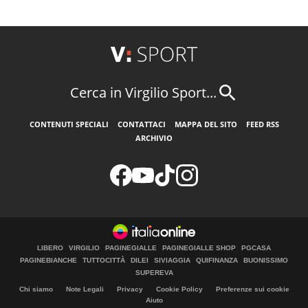
Cerca in Virgilio Sport...
CONTENUTI SPECIALI
CONTATTACI
MAPPA DEL SITO
FEED RSS
ARCHIVIO
LIBERO
VIRGILIO
PAGINEGIALLE
PAGINEGIALLE SHOP
PGCASA
PAGINEBIANCHE
TUTTOCITTÀ
DILEI
SIVIAGGIA
QUIFINANZA
BUONISSIMO
SUPEREVA
Chi siamo
Note Legali
Privacy
Cookie Policy
Preferenze sui cookie
Aiuto