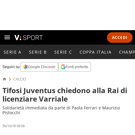
ACCEDI
SERIE A
SERIE B
SERIE C
COPPA ITALIA
CHAMP
Seguici su:
Google Discover
Fonti preferite
CALCIO
Tifosi Juventus chiedono alla Rai di
licenziare Varriale
Solidarietà immediata da parte di Paola Ferrari e Maurizio
Pistocchi
30/10/18 09:56