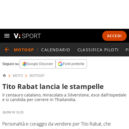
ACCEDI
MOTOGP
CALENDARIO
CLASSIFICA PILOTI
P
Seguici su:
Google Discover
Fonti preferite
MOTO
MOTOGP
Tito Rabat lancia le stampelle
Il centauro catalano, miracolato a Silverstone, esce dall'ospedale
e si candida per correre in Thailandia.
26/09/18 16:25
Personalità e coraggio da vendere per Tito Rabat, che