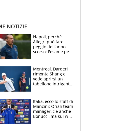
ME NOTIZIE
Napoli, perchè
Allegri può fare
peggio dell'anno
scorso: l'esame per
Manna, le colpe di
Conte e il gioco del
Monopoly
Montreal, Darderi
rimonta Shang e
vede aprirsi un
tabellone intrigante:
"Penso solo a
Borges, ma sono
felice del mio livello"
Italia, ecco lo staff di
Mancini: Oriali team
manager, c'è anche
Bonucci, ma sul web
infuria la polemica