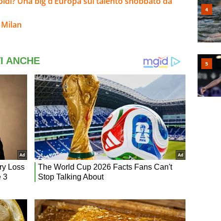
soldi? Una big d’Europa sul talento snobbato da
 Milan