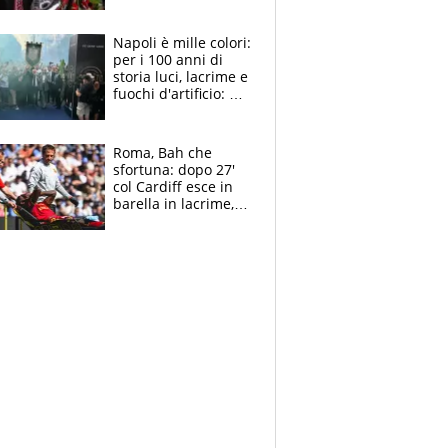
maglie, bandiere,
sciarpe, lacrime e
bigliettini
Napoli è mille colori:
per i 100 anni di
storia luci, lacrime e
fuochi d'artificio: De
Laurentiis salta al
coro anti-Juve
Roma, Bah che
sfortuna: dopo 27'
col Cardiff esce in
barella in lacrime,
Dybala rigore da
schiaffi, i giallorossi
prendono 3 gol in
45'