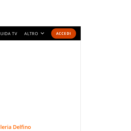
UIDA TV
ALTRO
ACCEDI
CALENDARI E CLASSIFICHE
ALTRI SPORT
MONDIALI 2026
OLIMPIADI
GOSSIP
LIFESTYLE
lleria Delfino