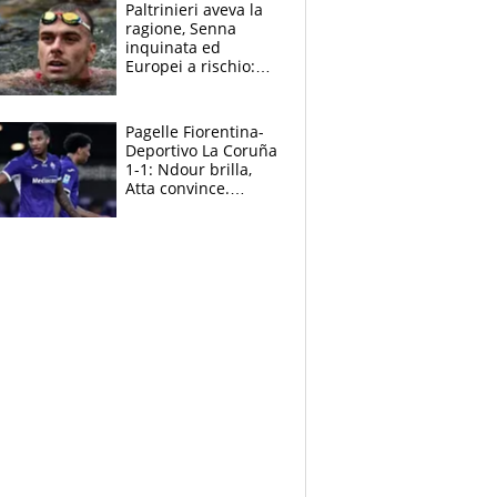
Paltrinieri aveva la
ragione, Senna
inquinata ed
Europei a rischio:
allenamenti fermi,
cosa succede
adesso
Pagelle Fiorentina-
Deportivo La Coruña
1-1: Ndour brilla,
Atta convince.
Pongracic rovina
tutto nel finale