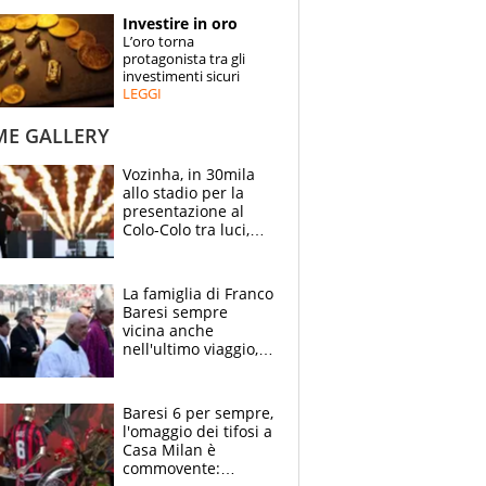
STORIE
Investire in oro
L’oro torna
SPECIALI
protagonista tra gli
investimenti sicuri
LEGGI
ESPERTI
ME GALLERY
CONTATTI
Vozinha, in 30mila
allo stadio per la
presentazione al
Colo-Colo tra luci,
spettacolo, elicotteri
e paracadutisti
La famiglia di Franco
Baresi sempre
vicina anche
nell'ultimo viaggio,
la moglie Maura, i
figli e i suoi cari
circondati
Baresi 6 per sempre,
dall'affetto dei tifosi
l'omaggio dei tifosi a
Casa Milan è
commovente: