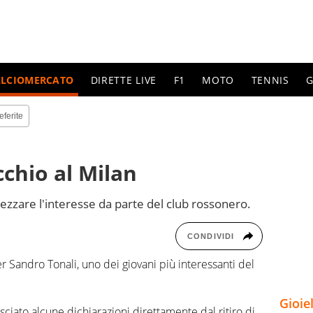
ALCIOMERCATO
DIRETTE LIVE
F1
MOTO
TENNIS
G
eferite
cchio al Milan
ezzare l'interesse da parte del club rossonero.
CONDIVIDI
 Sandro Tonali, uno dei giovani più interessanti del
Gioie
sciato alcune dichiarazioni direttamente dal ritiro di