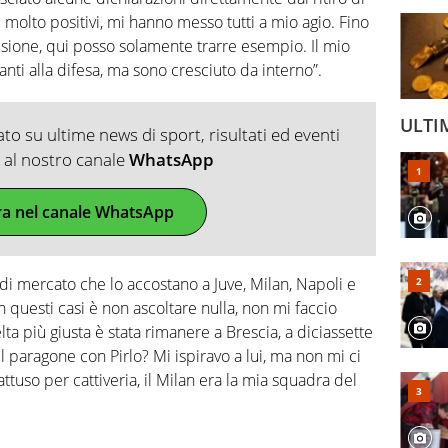
i molto positivi, mi hanno messo tutti a mio agio. Fino
visione, qui posso solamente trarre esempio. Il mio
ti alla difesa, ma sono cresciuto da interno”.
ULTI
o su ultime news di sport, risultati ed eventi
ti al nostro canale
WhatsApp
ra nel canale WhatsApp
i di mercato che lo accostano a Juve, Milan, Napoli e
n questi casi è non ascoltare nulla, non mi faccio
ta più giusta è stata rimanere a Brescia, a diciassette
 Il paragone con Pirlo? Mi ispiravo a lui, ma non mi ci
ttuso per cattiveria, il Milan era la mia squadra del