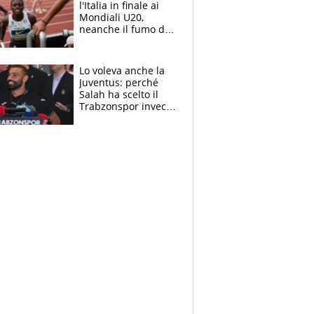
l'Italia in finale ai
Mondiali U20,
neanche il fumo di
un incendio la frena
sui 100 metri
Lo voleva anche la
Juventus: perché
Salah ha scelto il
Trabzonspor invece
di un top club