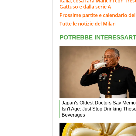
Italia, cosa farà Mancini con Tre
Gattuso e dalla serie A
Prossime partite e calendario del
Tutte le notizie del Milan