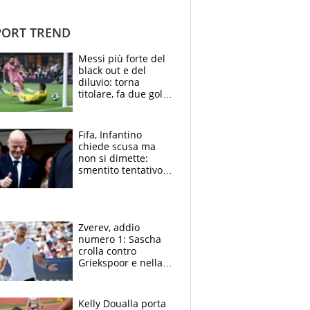
ORT TREND
Messi più forte del
black out e del
diluvio: torna
titolare, fa due gol e
un assist e trascina
l'Inter Miami, altro
che ritiro
Fifa, Infantino
chiede scusa ma
non si dimette:
smentito tentativo di
corruzione al
Marocco
Zverev, addio
numero 1: Sascha
crolla contro
Griekspoor e nella
sfida a due con
Sinner si conferma
terzo. Quanti malori
Kelly Doualla porta
a Montreal