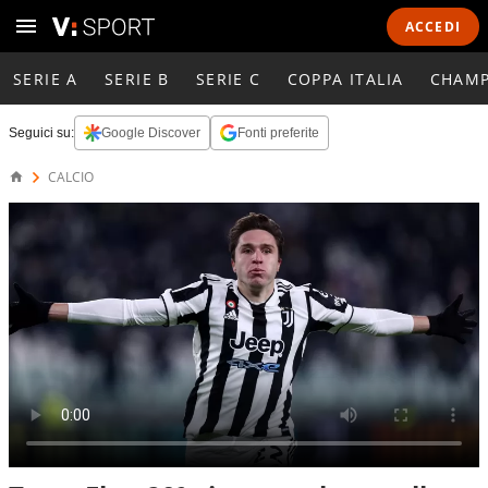
ACCEDI
SERIE A
SERIE B
SERIE C
COPPA ITALIA
CHAMP
Seguici su:
Google Discover
Fonti preferite
CALCIO