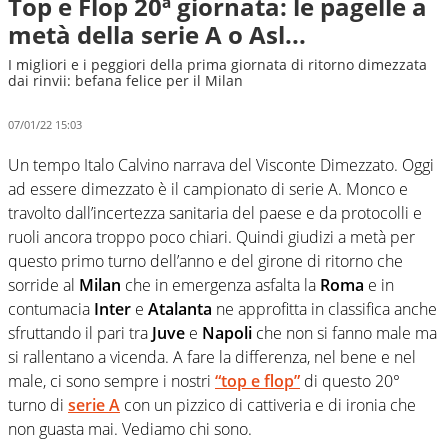
Top e Flop 20ª giornata: le pagelle a
metà della serie A o Asl...
I migliori e i peggiori della prima giornata di ritorno dimezzata
dai rinvii: befana felice per il Milan
07/01/22 15:03
Un tempo Italo Calvino narrava del Visconte Dimezzato. Oggi
ad essere dimezzato è il campionato di serie A. Monco e
travolto dall’incertezza sanitaria del paese e da protocolli e
ruoli ancora troppo poco chiari. Quindi giudizi a metà per
questo primo turno dell’anno e del girone di ritorno che
sorride al
Milan
che in emergenza asfalta la
Roma
e in
contumacia
Inter
e
Atalanta
ne approfitta in classifica anche
sfruttando il pari tra
Juve
e
Napoli
che non si fanno male ma
si rallentano a vicenda. A fare la differenza, nel bene e nel
male, ci sono sempre i nostri
“top e flop”
di questo 20°
turno di
serie A
con un pizzico di cattiveria e di ironia che
non guasta mai. Vediamo chi sono.