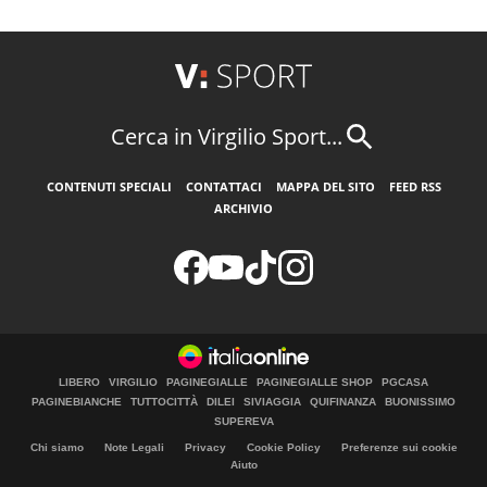
Cerca in Virgilio Sport...
CONTENUTI SPECIALI
CONTATTACI
MAPPA DEL SITO
FEED RSS
ARCHIVIO
LIBERO
VIRGILIO
PAGINEGIALLE
PAGINEGIALLE SHOP
PGCASA
PAGINEBIANCHE
TUTTOCITTÀ
DILEI
SIVIAGGIA
QUIFINANZA
BUONISSIMO
SUPEREVA
Chi siamo
Note Legali
Privacy
Cookie Policy
Preferenze sui cookie
Aiuto