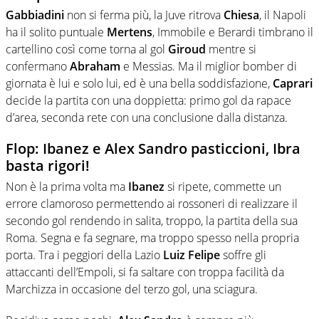
Gabbiadini
non si ferma più, la Juve ritrova
Chiesa
, il Napoli
ha il solito puntuale
Mertens
, Immobile e Berardi timbrano il
cartellino così come torna al gol
Giroud
mentre si
confermano
Abraham
e Messias. Ma il miglior bomber di
giornata è lui e solo lui, ed è una bella soddisfazione,
Caprari
decide la partita con una doppietta: primo gol da rapace
d’area, seconda rete con una conclusione dalla distanza.
Flop: Ibanez e Alex Sandro pasticcioni, Ibra
basta rigori!
Non è la prima volta ma
Ibanez
si ripete, commette un
errore clamoroso permettendo ai rossoneri di realizzare il
secondo gol rendendo in salita, troppo, la partita della sua
Roma. Segna e fa segnare, ma troppo spesso nella propria
porta. Tra i peggiori della Lazio
Luiz Felipe
soffre gli
attaccanti dell’Empoli, si fa saltare con troppa facilità da
Marchizza in occasione del terzo gol, una sciagura.