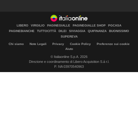
LIBERO
VIRGILIO
PAGINEGIALLE
PAGINEGIALLE SHOP
PGCASA
PAGINEBIANCHE
TUTTOCITTÀ
DILEI
SIVIAGGIA
QUIFINANZA
BUONISSIMO
SUPEREVA
Chi siamo
Note Legali
Privacy
Cookie Policy
Preferenze sui cookie
Aiuto
© Italiaonline S.p.A. 2026
Direzione e coordinamento di Libero Acquisition S.á r.l.
P. IVA 03970540963