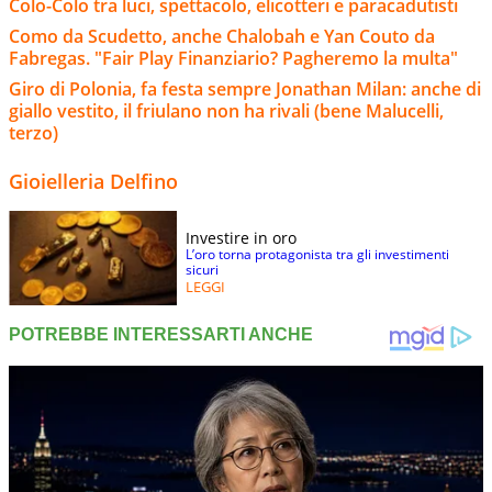
Colo-Colo tra luci, spettacolo, elicotteri e paracadutisti
Como da Scudetto, anche Chalobah e Yan Couto da
Fabregas. "Fair Play Finanziario? Pagheremo la multa"
Giro di Polonia, fa festa sempre Jonathan Milan: anche di
giallo vestito, il friulano non ha rivali (bene Malucelli,
terzo)
Gioielleria Delfino
Investire in oro
L’oro torna protagonista tra gli investimenti
sicuri
LEGGI