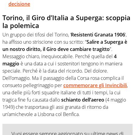
decisione
Torino, il Giro d’Italia a Superga: scoppia
la polemica
Un gruppo dei tifosi del Torino, ‘
Resistenti Granata 1906
‘,
ha affisso uno striscione con su scritto: “
Salire a Superga è
un nostro diritto, il Giro deve cambiare tragitto
”.
Messaggio chiaro, inequivocabile. Perché quella del
4
maggio
è una data a cui i sostenitori tengono in maniera
speciale. Perché è la data del ricordo. Del dolore.
Dell’omaggio. Ma il passaggio della Corsa rosa complica il
consueto pellegrinaggio per
commemorare gli Invincibili
,
una delle più forti squadre italiane di tutti i tempi, la cui
tragica fine fu causata dallo
schianto dell’aereo
(4 maggio
1949) che trasportava gli assi granata di ritorno da
un’amichevole a Lisbona col Benfica.
Vuoi essere sempre aggiornato su ultime news di