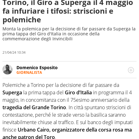
Torino, il Giro a Superga il 4 maggio
fa infuriare i tifosi: striscioni e
polemiche
Monta la polemica per la decisione di far passare da Superga la
prima tappa del Giro d'Italia in occasione della
commemorazione degli Invincibili
21/04/24 10:34
Domenico Esposito
GIORNALISTA
Da vent’anni in campo e sul campo per vivere ogni evento
in tutte le sue sfaccettature. Passione smisurata per il
Polemiche a Torino per la decisione di far passare da
calcio e per la sfera di cuoio. Il pallone è una cosa
Superga
la prima tappa del
Giro d’Italia
in programma il 4
serissima, guai a dirgli di no
maggio, in concomitanza con il 75esimo anniversario della
tragedia del Grande Torino
. In città spuntano striscioni di
contestazione, perché le strade verso la basilica saranno
inevitabilmente chiuse al traffico. E sul banco degli imputati
finisce
Urbano Cairo, organizzatore della corsa rosa ma
anche patron del Toro
.