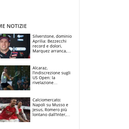
ME NOTIZIE
Silverstone, dominio
Aprilia: Bezzecchi
record e dolori,
Marquez arranca,
Bagnaia cade ed è
fuori dalla top 10
Alcaraz,
l’indiscrezione sugli
US Open: la
rivelazione
dell’amico
giornalista e il piano
B. Rune verso la
Calciomercato:
rinuncia
Napoli su Musso e
Jesus, Romero più
lontano dall’Inter,
delirio Mastantuono,
Juve su Trubin. Il