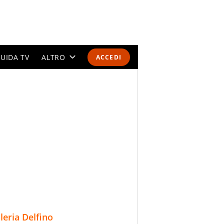
UIDA TV
ALTRO
ACCEDI
CALENDARI E CLASSIFICHE
ALTRI SPORT
MONDIALI 2026
OLIMPIADI
GOSSIP
LIFESTYLE
lleria Delfino