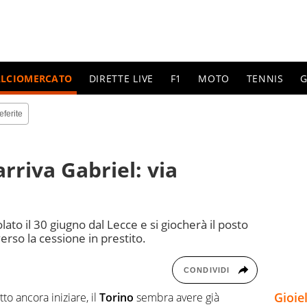
ALCIOMERCATO
DIRETTE LIVE
F1
MOTO
TENNIS
G
eferite
arriva Gabriel: via
olato il 30 giugno dal Lecce e si giocherà il posto
verso la cessione in prestito.
CONDIVIDI
Gioie
to ancora iniziare, il
Torino
sembra avere già