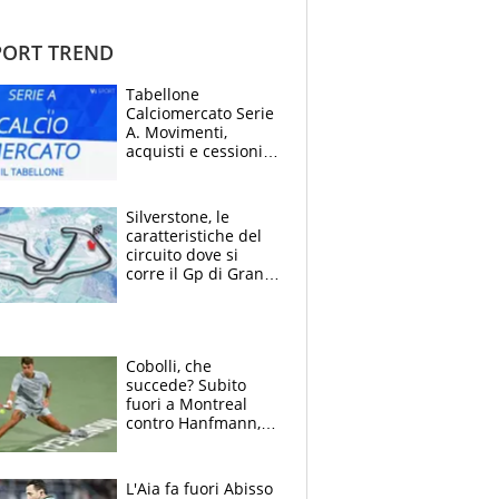
ORT TREND
Tabellone
Calciomercato Serie
A. Movimenti,
acquisti e cessioni:
estate 2026-27
Silverstone, le
caratteristiche del
circuito dove si
corre il Gp di Gran
Bretagna del
Motomondiale
Cobolli, che
succede? Subito
fuori a Montreal
contro Hanfmann,
per Flavio è tutta
colpa della tosse
L'Aia fa fuori Abisso