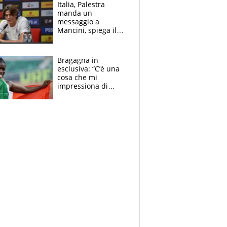
tabellone
Italia, Palestra
manda un
messaggio a
Mancini, spiega il
motivo del no
all’Inter e lancia
l'alleanza con
Bragagna in
Donnarumma
esclusiva: “C’è una
cosa che mi
impressiona di
Doualla. Jacobs?
Ecco come è rinato”.
E svela la sorpresa
agli Europei