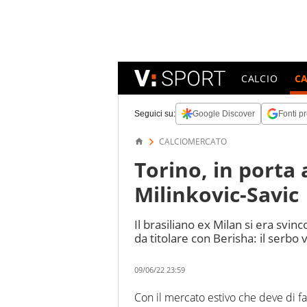
CALCIO
C
Seguici su:
Google Discover
Fonti pr
CALCIOMERCATO
Torino, in porta 
Milinkovic-Savic
Il brasiliano ex Milan si era svinc
da titolare con Berisha: il serbo 
09/06/22 23:59
Con il mercato estivo che deve di fat