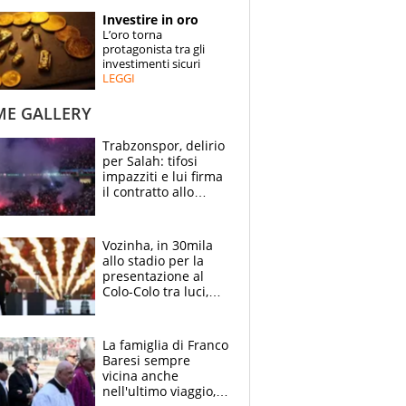
STORIE
Investire in oro
L’oro torna
SPECIALI
protagonista tra gli
investimenti sicuri
LEGGI
ESPERTI
ME GALLERY
CONTATTI
Trabzonspor, delirio
per Salah: tifosi
impazziti e lui firma
il contratto allo
stadio
Vozinha, in 30mila
allo stadio per la
presentazione al
Colo-Colo tra luci,
spettacolo, elicotteri
e paracadutisti
La famiglia di Franco
Baresi sempre
vicina anche
nell'ultimo viaggio,