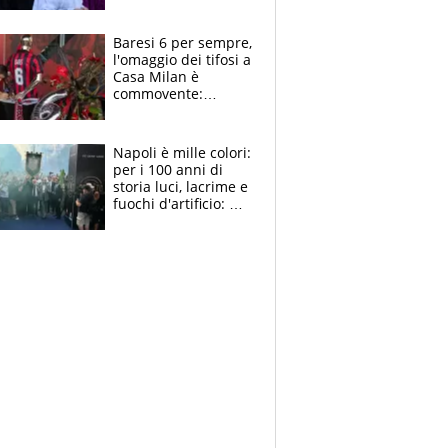
la moglie Maura, i
figli e i suoi cari
circondati
Baresi 6 per sempre,
dall'affetto dei tifosi
l'omaggio dei tifosi a
Casa Milan è
commovente:
maglie, bandiere,
sciarpe, lacrime e
bigliettini
Napoli è mille colori:
per i 100 anni di
storia luci, lacrime e
fuochi d'artificio: De
Laurentiis salta al
coro anti-Juve