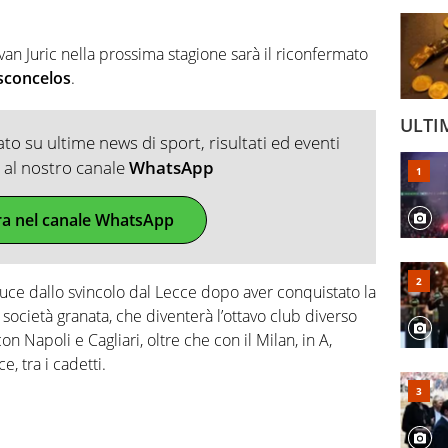
Ivan Juric nella prossima stagione sarà il riconfermato
sconcelos
.
ULTI
o su ultime news di sport, risultati ed eventi
ti al nostro canale
WhatsApp
ra nel canale WhatsApp
reduce dallo svincolo dal Lecce dopo aver conquistato la
 società granata, che diventerà l’ottavo club diverso
con Napoli e Cagliari, oltre che con il Milan, in A,
e, tra i cadetti.