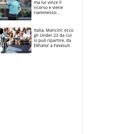
ma lui vince il
ricorso e viene
riammesso:
continua momento
nero per gli arbitri
Italia, Mancini: ecco
gli Under 23 da cui
si può ripartire, da
Ekhator a Favasuli