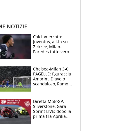
ME NOTIZIE
Calciomercato:
Juventus, all-in su
Zirkzee, Milan-
Paredes tutto vero,
Lukaku lascia il
Napoli
Chelsea-Milan 3-0
PAGELLE: figuraccia
Amorim, Diavolo
scandaloso, Ramos
già rimandato
Diretta MotoGP,
Silverstone, Gara
Sprint LIVE: dopo la
prima fila Aprilia
cerca il colpaccio