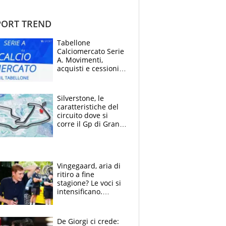
ORT TREND
Tabellone
Calciomercato Serie
A. Movimenti,
acquisti e cessioni:
estate 2026-27
Silverstone, le
caratteristiche del
circuito dove si
corre il Gp di Gran
Bretagna del
Motomondiale
Vingegaard, aria di
ritiro a fine
stagione? Le voci si
intensificano.
Pogacar, niente
Sanremo nel 2027:
vuole la Roubaix
De Giorgi ci crede: