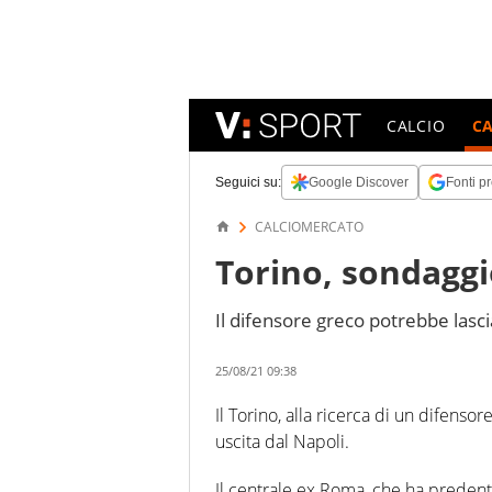
CALCIO
C
Seguici su:
Google Discover
Fonti pr
CALCIOMERCATO
Torino, sondagg
Il difensore greco potrebbe lasci
25/08/21 09:38
Il Torino, alla ricerca di un difenso
uscita dal Napoli.
Il centrale ex Roma, che ha predent