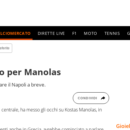
ALCIOMERCATO
DIRETTE LIVE
F1
MOTO
TENNIS
G
eferite
io per Manolas
are il Napoli a breve.
CONDIVIDI
re centrale, ha messo gli occhi su Kostas Manolas, in
Gioie
enti anche in Grecia, avrebbe cominciato a parlare