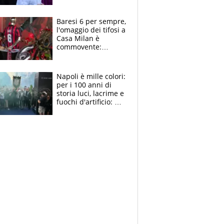
la moglie Maura, i
figli e i suoi cari
circondati
Baresi 6 per sempre,
dall'affetto dei tifosi
l'omaggio dei tifosi a
Casa Milan è
commovente:
maglie, bandiere,
sciarpe, lacrime e
bigliettini
Napoli è mille colori:
per i 100 anni di
storia luci, lacrime e
fuochi d'artificio: De
Laurentiis salta al
coro anti-Juve