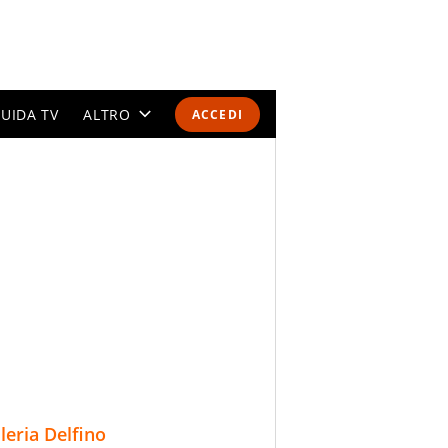
UIDA TV
ALTRO
ACCEDI
CALENDARI E CLASSIFICHE
ALTRI SPORT
MONDIALI 2026
OLIMPIADI
GOSSIP
LIFESTYLE
lleria Delfino