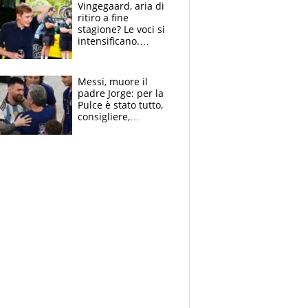
Vingegaard, aria di
ritiro a fine
stagione? Le voci si
intensificano.
Pogacar, niente
Sanremo nel 2027:
vuole la Roubaix
Messi, muore il
padre Jorge: per la
Pulce è stato tutto,
consigliere,
manager, amico e
capofamiglia