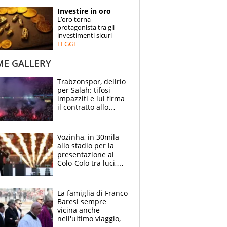
STORIE
Investire in oro
L’oro torna
SPECIALI
protagonista tra gli
investimenti sicuri
LEGGI
ESPERTI
ME GALLERY
CONTATTI
Trabzonspor, delirio
per Salah: tifosi
impazziti e lui firma
il contratto allo
stadio
Vozinha, in 30mila
allo stadio per la
presentazione al
Colo-Colo tra luci,
spettacolo, elicotteri
e paracadutisti
La famiglia di Franco
Baresi sempre
vicina anche
nell'ultimo viaggio,