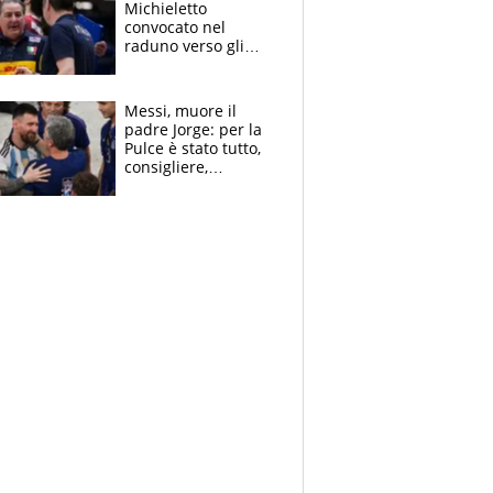
Michieletto
convocato nel
raduno verso gli
Europei. A sorpresa
torna Rychlicki
Messi, muore il
padre Jorge: per la
Pulce è stato tutto,
consigliere,
manager, amico e
capofamiglia