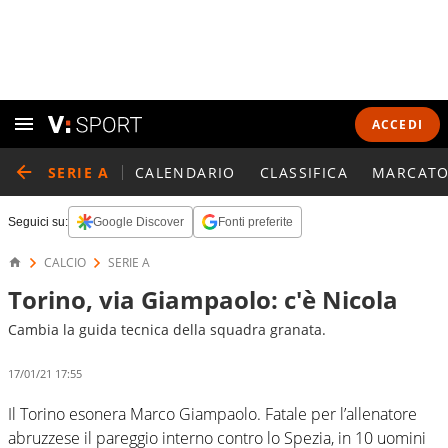
ACCEDI
SERIE A
CALENDARIO
CLASSIFICA
MARCATO
Seguici su:
Google Discover
Fonti preferite
CALCIO
SERIE A
Torino, via Giampaolo: c'è Nicola
Cambia la guida tecnica della squadra granata.
17/01/21 17:55
Il Torino esonera Marco Giampaolo. Fatale per l’allenatore
abruzzese il pareggio interno contro lo Spezia, in 10 uomini