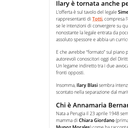
Ilary è tornata anche pe
L’offerta è sul tavolo del legale
Sim
rappresentanti di
Totti
, compresa 
se le intenzioni di convergere su qu
nonostante la legale entrata da poco
assoluto spessore e abbia un curric
E che avrebbe “formato” sul piano 
autorevoli conoscitori oggi del Diritt
Un legame indiretto tra i due avvoca
fronti opposti.
Insomma,
Ilary Blasi
sembra intenzi
scontato nella separazione dal mari
Chi è Annamaria Bernar
Nata a Perugia il 23 aprile 1948 se
mamma di
Chiara Giordano
(prima
Munoz Morales
) come ha raccontat