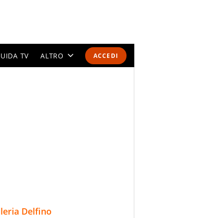
UIDA TV
ALTRO
ACCEDI
CALENDARI E CLASSIFICHE
ALTRI SPORT
MONDIALI 2026
OLIMPIADI
GOSSIP
LIFESTYLE
lleria Delfino