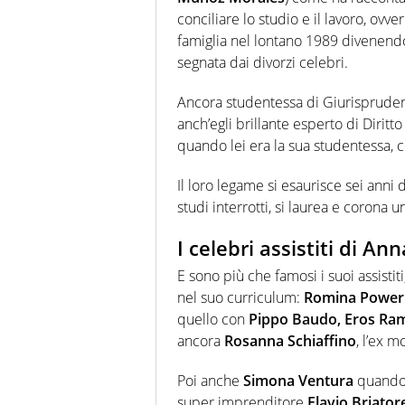
conciliare lo studio e il lavoro, ovve
famiglia nel lontano 1989 divenendo 
segnata dai divorzi celebri.
Ancora studentessa di Giurisprude
anch’egli brillante esperto di Dirit
quando lei era la sua studentessa, c
Il loro legame si esaurisce sei ann
studi interrotti, si laurea e corona 
I celebri assistiti di A
E sono più che famosi i suoi assisti
nel suo curriculum:
Romina Power
quello con
Pippo Baudo, Eros Ram
ancora
Rosanna Schiaffino
, l’ex m
Poi anche
Simona Ventura
quando 
super imprenditore
Flavio Briator