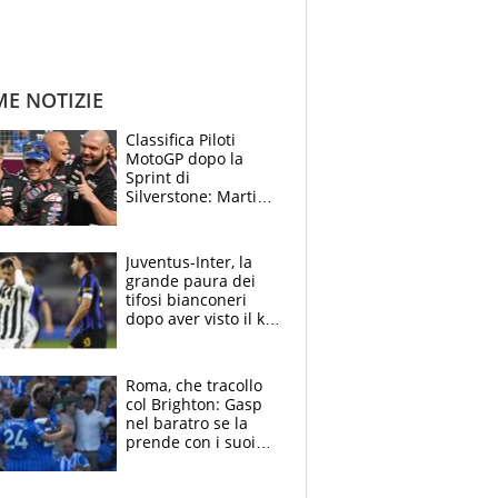
ME NOTIZIE
Classifica Piloti
MotoGP dopo la
Sprint di
Silverstone: Martin
sempre più leader,
Bezzecchi supera
Marquez
Juventus-Inter, la
grande paura dei
tifosi bianconeri
dopo aver visto il ko
nel derby d'Italia
Roma, che tracollo
col Brighton: Gasp
nel baratro se la
prende con i suoi
cambiando tutti