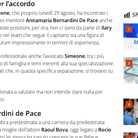
r l’accordo
eone
, che proprio lunedì 29 agosto, ha incontrato i
SP
l’ex mentore
Annamaria Bernardini De Pace
anche
este posizioni, per ora, non ci sono da parte di
Ilary
 nel team che segue il capitano sia una figura di
ulum impressionante in termini di esperienza.
professionale anche l’avvocato
Simeone
, tra i più
o di famiglia e temi inerenti alla sua specializzazione.
ti che, in questa specifica separazione, si trovano su
onata a valutare ma non intende dare nulla per
to.
dini de Pace
mbra predestinata a una carriera da predestinata:
 moglie dell’attore
Raoul Bova
, oggi legato a
Rocio
o lei stessa ha saputo crescere le sue figlie e