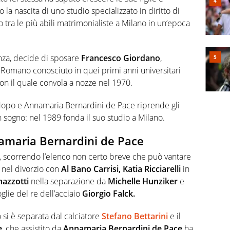
ro la nascita di uno studio specializzato in diritto di
tra le più abili matrimonialiste a Milano in un’epoca
nza, decide di sposare
Francesco Giordano
,
to Romano conosciuto in quei primi anni universitari
on il quale convola a nozze nel 1970.
i dopo e Annamaria Bernardini de Pace riprende gli
un sogno: nel 1989 fonda il suo studio a Milano.
nnamaria Bernardini de Pace
ti, scorrendo l’elenco non certo breve che può vantare
nel divorzio con
Al Bano Carrisi, Katia Ricciarelli
in
azzotti
nella separazione da
Michelle Hunziker
e
oglie del re dell’acciaio
Giorgio Falck.
si è separata dal calciatore
Stefano Bettarini
e il
e
, che assistito da
Annamaria Bernardini de Pace
ha