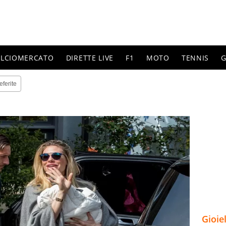
ALCIOMERCATO
DIRETTE LIVE
F1
MOTO
TENNIS
G
eferite
Gioie