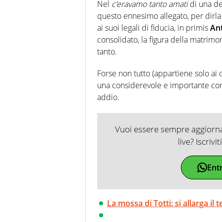
soprattutto di calcio, di sport
Nel
c’eravamo tanto amati
di una de
nell'ambito della creazione di 
questo ennesimo allegato, per dirla
ruolo di libero. Cura una classi
ai suoi legali di fiducia, in primis
An
consolidato, la figura della matrimo
tanto.
Forse non tutto (appartiene solo ai d
una considerevole e importante co
addio.
Vuoi essere sempre aggiornat
live? Iscrivi
Ent
La mossa di Totti: si allarga il