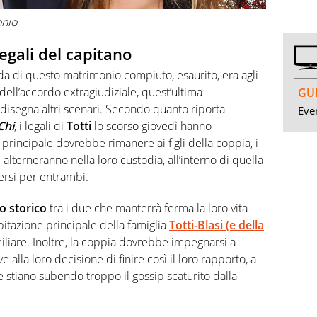
onio
legali del capitano
nda di questo matrimonio compiuto, esaurito, era agli
ell’accordo extragiudiziale, quest’ultima
GUI
idisegna altri scenari. Secondo quanto riporta
Even
Chi
, i legali di
Totti
lo scorso giovedì hanno
 principale dovrebbe rimanere ai figli della coppia, i
alterneranno nella loro custodia, all’interno di quella
ersi per entrambi.
 storico
tra i due che manterrà ferma la loro vita
abitazione principale della famiglia
Totti-Blasi
(e della
miliare. Inoltre, la coppia dovrebbe impegnarsi a
ve alla loro decisione di finire così il loro rapporto, a
e stiano subendo troppo il gossip scaturito dalla