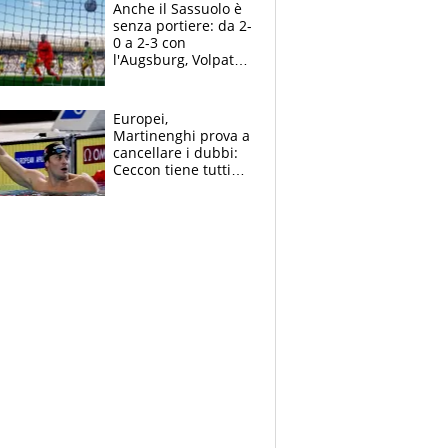
Anche il Sassuolo è
senza portiere: da 2-
0 a 2-3 con
l'Augsburg, Volpato
non basta, che
errori di Muric
Europei,
Martinenghi prova a
cancellare i dubbi:
Ceccon tiene tutti
col fiato sospeso.
Pellegrini punta su
Curtis