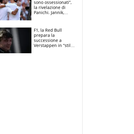
sono ossessionati”,
la rivelazione di
Panichi. Jannik,
ansia per il
ginocchio e il rischio
agli US Open
F1, la Red Bull
prepara la
successione a
Verstappen in “stile
Antonelli”. Colapinto
derubato, che
attacco all’Italia