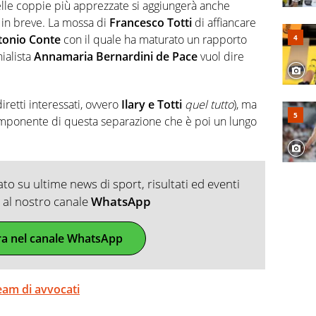
 e dei suoi protagonisti, concedendosi innocenti evasioni
lle coppie più apprezzate si aggiungerà anche
format. Un tempo ala destra, oggi si sente a suo agio nel
 in breve. La mossa di
Francesco Totti
di affiancare
fica riservata dei migliori 5 calciatori di sempre.
tonio Conte
con il quale ha maturato un rapporto
nialista
Annamaria Bernardini de Pace
vuol dire
iretti interessati, ovvero
Ilary e Totti
quel tutto
), ma
mponente di questa separazione che è poi un lungo
o su ultime news di sport, risultati ed eventi
ti al nostro canale
WhatsApp
ra nel canale WhatsApp
 team di avvocati