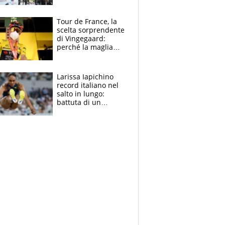
rito della Norvegia
di Haaland e
compagni
Tour de France, la
scelta sorprendente
di Vingegaard:
perché la maglia
gialla indossa la
mascherina, il
rischio da evitare
Larissa Iapichino
record italiano nel
salto in lungo:
battuta di un
centimetro mamma
Fiona May