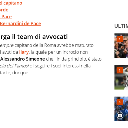
el capitano
cordo
e Pace
a Bernardini de Pace
ULTI
arga il team di avvocati
sempre
capitano della Roma avrebbe maturato
li avuti da
Ilary
, la quale per un incrocio non
o
Alessandro Simeone
che, fin da principio, è stato
sola dei Famosi
di seguire i suoi interessi nella
rtante, dunque.