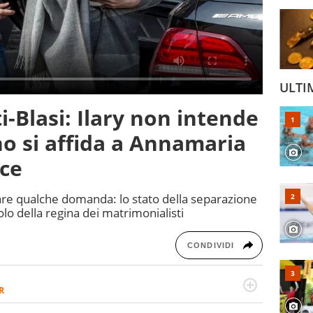
ULTI
-Blasi: Ilary non intende
no si affida a Annamaria
ace
are qualche domanda: lo stato della separazione
uolo della regina dei matrimonialisti
CONDIVIDI
R
2007, scrive per curiosità personale e necessità: