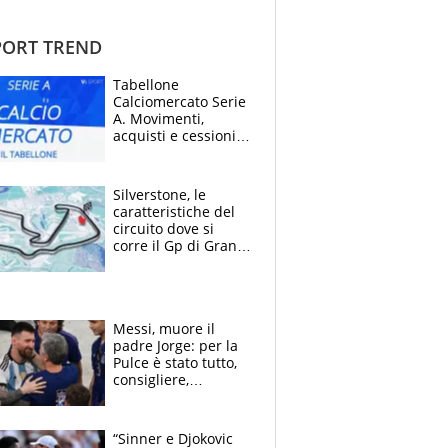
ORT TREND
Tabellone
Calciomercato Serie
A. Movimenti,
acquisti e cessioni:
estate 2026-27
Silverstone, le
caratteristiche del
circuito dove si
corre il Gp di Gran
Bretagna del
Motomondiale
Messi, muore il
padre Jorge: per la
Pulce è stato tutto,
consigliere,
manager, amico e
capofamiglia
“Sinner e Djokovic