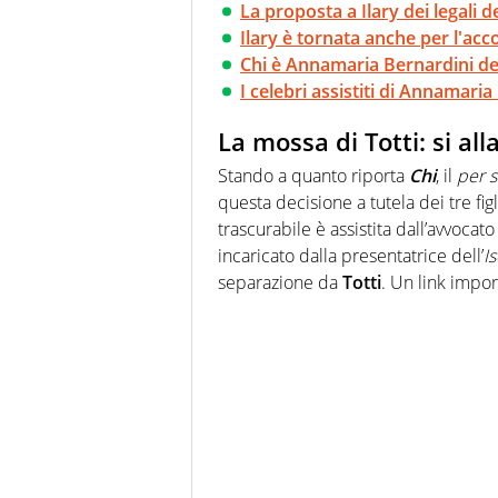
La proposta a Ilary dei legali d
Ilary è tornata anche per l'ac
Chi è Annamaria Bernardini d
I celebri assistiti di Annamari
La mossa di Totti: si all
Stando a quanto riporta
Chi
, il
per 
questa decisione a tutela dei tre fig
trascurabile è assistita dall’avvocat
incaricato dalla presentatrice dell’
I
separazione da
Totti
. Un link impo