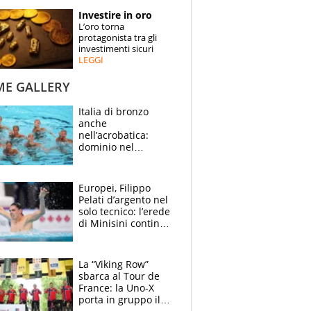
STORIE
Investire in oro
L’oro torna
SPECIALI
protagonista tra gli
investimenti sicuri
LEGGI
ESPERTI
ME GALLERY
CONTATTI
Italia di bronzo
anche
nell’acrobatica:
dominio nel
medagliere, ora
tocca a Ceccon, Curti
e compagni
Europei, Filippo
continuare
Pelati d’argento nel
solo tecnico: l’erede
di Minisini continua
a stupire, Los
Angeles è già nel
mirino
La “Viking Row”
sbarca al Tour de
France: la Uno-X
porta in gruppo il