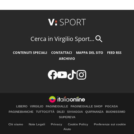
Cerca in Virgilio Sport...
CONTENUTI SPECIALI
CONTATTACI
MAPPA DEL SITO
FEED RSS
ARCHIVIO
LIBERO
VIRGILIO
PAGINEGIALLE
PAGINEGIALLE SHOP
PGCASA
PAGINEBIANCHE
TUTTOCITTÀ
DILEI
SIVIAGGIA
QUIFINANZA
BUONISSIMO
SUPEREVA
Chi siamo
Note Legali
Privacy
Cookie Policy
Preferenze sui cookie
Aiuto