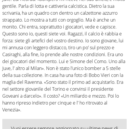
gentile. Parla di lotta e cattiveria calcistica. Dietro la sua
scrivania, ha un quadro con dentro un calzettone azzurro
strappato. Lo mostra a tutti con orgoglio. Ma è anche un
monito. Chi entra, soprattutto i giocatori, vede e capisce.
Questo sono io, questi siete voi. Ragazzi, il calcio è rabbia e
forza: siete gli artefici del vostro destino. Io sono giovane, lui
mi annusa con leggero distacco, tiro un po’ sul prezzo e
Casiraghi, alla fine, lo prende alle nostre condizioni. Era uno
dei giocatori del momento. Lui e Simone del Como. Uno alla
Juve, l’ altro al Milan». Non è stato l’unico bomber a 5 stelle
della sua collezione. In casa ha una foto di Bobo Vieri con la
maglia del Ravenna. «Sono stato il primo ad acquistarlo. Era
nel settore giovanile del Torino e convinsi il presidente
Goveani a darcelo». Il costo? «Un miliardo e mezzo. Poi lo
hanno ripreso indietro per cinque e l’ ho ritrovato al
Venezia».
Vuoi essere sempre aggiornato su ultime news di