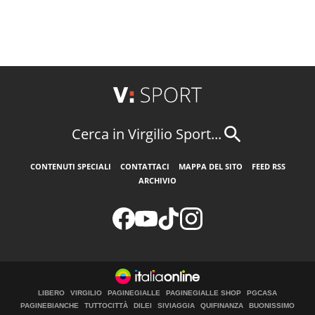
Cerca in Virgilio Sport...
CONTENUTI SPECIALI
CONTATTACI
MAPPA DEL SITO
FEED RSS
ARCHIVIO
LIBERO
VIRGILIO
PAGINEGIALLE
PAGINEGIALLE SHOP
PGCASA
PAGINEBIANCHE
TUTTOCITTÀ
DILEI
SIVIAGGIA
QUIFINANZA
BUONISSIMO