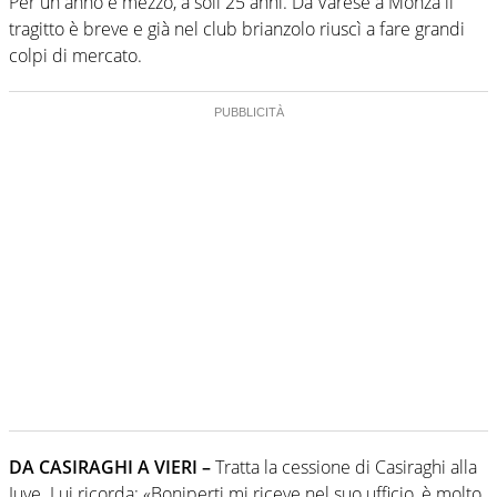
Per un anno e mezzo, a soli 25 anni. Da Varese a Monza il
tragitto è breve e già nel club brianzolo riuscì a fare grandi
colpi di mercato.
DA CASIRAGHI A VIERI –
Tratta la cessione di Casiraghi alla
Juve. Lui ricorda: «Boniperti mi riceve nel suo ufficio, è molto