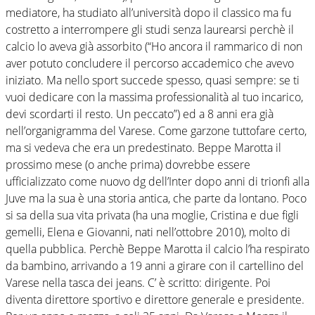
mediatore, ha studiato all’università dopo il classico ma fu
costretto a interrompere gli studi senza laurearsi perchè il
calcio lo aveva già assorbito (“Ho ancora il rammarico di non
aver potuto concludere il percorso accademico che avevo
iniziato. Ma nello sport succede spesso, quasi sempre: se ti
vuoi dedicare con la massima professionalità al tuo incarico,
devi scordarti il resto. Un peccato”) ed a 8 anni era già
nell’organigramma del Varese. Come garzone tuttofare certo,
ma si vedeva che era un predestinato. Beppe Marotta il
prossimo mese (o anche prima) dovrebbe essere
ufficializzato come nuovo dg dell’Inter dopo anni di trionfi alla
Juve ma la sua è una storia antica, che parte da lontano. Poco
si sa della sua vita privata (ha una moglie, Cristina e due figli
gemelli, Elena e Giovanni, nati nell’ottobre 2010), molto di
quella pubblica. Perchè Beppe Marotta il calcio l’ha respirato
da bambino, arrivando a 19 anni a girare con il cartellino del
Varese nella tasca dei jeans. C’ è scritto: dirigente. Poi
diventa direttore sportivo e direttore generale e presidente.