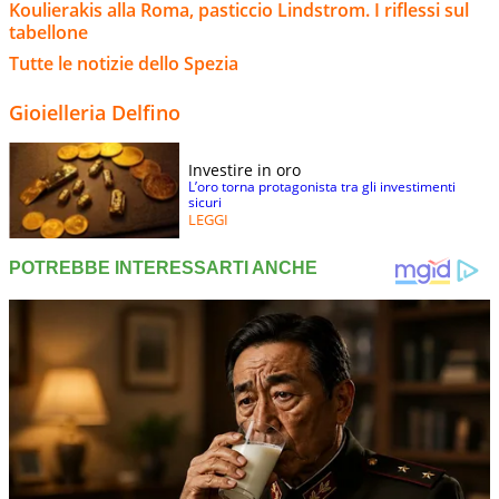
Koulierakis alla Roma, pasticcio Lindstrom. I riflessi sul
tabellone
Tutte le notizie dello Spezia
Gioielleria Delfino
Investire in oro
L’oro torna protagonista tra gli investimenti
sicuri
LEGGI