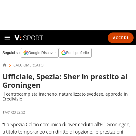
ACCEDI
Seguici su:
Google Discover
Fonti preferite
CALCIOMERCATO
Ufficiale, Spezia: Sher in prestito al
Groningen
Il centrocampista iracheno, naturalizzato svedese, approda in
Eredivisie
17/01/23 22:52
“Lo Spezia Calcio comunica di aver ceduto all’FC Groningen,
a titolo temporaneo con diritto di opzione, le prestazioni