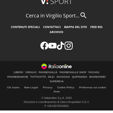
Cerca in Virgilio Sport...
CONTENUTI SPECIALI
CONTATTACI
MAPPA DEL SITO
FEED RSS
ARCHIVIO
LIBERO
VIRGILIO
PAGINEGIALLE
PAGINEGIALLE SHOP
PGCASA
PAGINEBIANCHE
TUTTOCITTÀ
DILEI
SIVIAGGIA
QUIFINANZA
BUONISSIMO
SUPEREVA
Chi siamo
Note Legali
Privacy
Cookie Policy
Preferenze sui cookie
Aiuto
© Italiaonline S.p.A. 2026
Direzione e coordinamento di Libero Acquisition S.á r.l.
P. IVA 03970540963