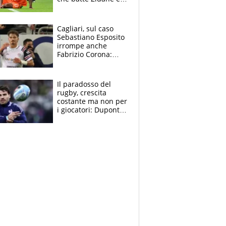
Ronaldo. Vinicius
rinnova: le cifre
Cagliari, sul caso
Sebastiano Esposito
irrompe anche
Fabrizio Corona:
“Ecco cosa è
successo, ho le
prove”
Il paradosso del
rugby, crescita
costante ma non per
i giocatori: Dupont
(il più pagato al
mondo) guadagna
solo 1,4 milioni
all'anno