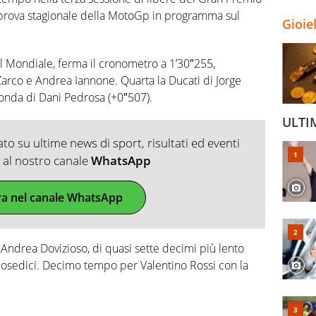
 prova stagionale della MotoGp in programma sul
Gioie
l Mondiale, ferma il cronometro a 1’30″255,
arco e Andrea Iannone. Quarta la Ducati di Jorge
Honda di Dani Pedrosa (+0″507).
ULTI
o su ultime news di sport, risultati ed eventi
ti al nostro canale
WhatsApp
ra nel canale WhatsApp
Andrea Dovizioso, di quasi sette decimi più lento
osedici. Decimo tempo per Valentino Rossi con la