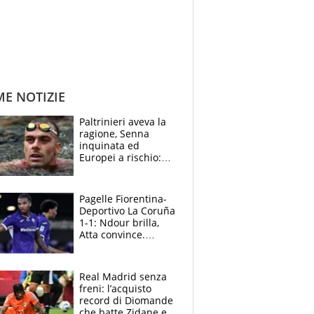
ME NOTIZIE
Paltrinieri aveva la
ragione, Senna
inquinata ed
Europei a rischio:
allenamenti fermi,
cosa succede
adesso
Pagelle Fiorentina-
Deportivo La Coruña
1-1: Ndour brilla,
Atta convince.
Pongracic rovina
tutto nel finale
Real Madrid senza
freni: l’acquisto
record di Diomande
che batte Zidane e