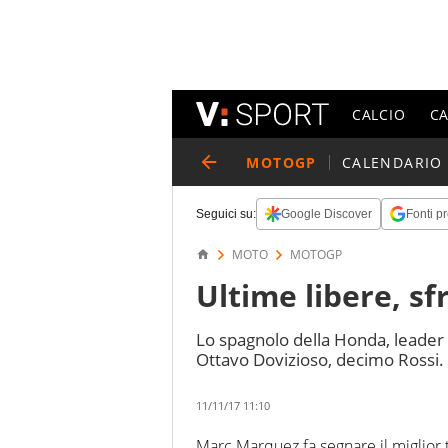
CALCIO
C
MOTOGP
CALENDARIO
Seguici su:
Google Discover
Fonti pr
MOTO
MOTOGP
Ultime libere, s
Lo spagnolo della Honda, leader 
Ottavo Dovizioso, decimo Rossi.
11/11/17 11:10
Marc Marquez fa segnare il miglior 