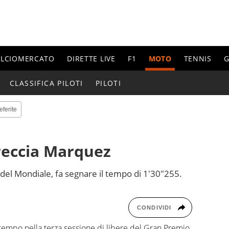
ALCIOMERCATO
DIRETTE LIVE
F1
MOTO
TENNIS
G
CLASSIFICA PILOTI
PILOTI
eferite
freccia Marquez
del Mondiale, fa segnare il tempo di 1'30"255.
CONDIVIDI
tempo nella terza sessione di libere del Gran Premio