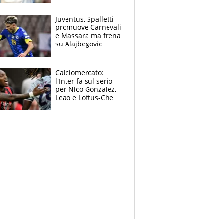
Jannik e Alcaraz"
Juventus, Spalletti
promuove Carnevali
e Massara ma frena
su Alajbegovic
titolare: il punto
sull’infortunio di
Yildiz
Calciomercato:
l'Inter fa sul serio
per Nico Gonzalez,
Leao e Loftus-Cheek
possono restare al
Milan, Mastantuono
verso la Fiorentina