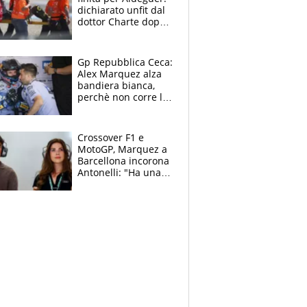
dichiarato unfit dal
dottor Charte dopo
la brutta caduta di
venerdì
Gp Repubblica Ceca:
Alex Marquez alza
bandiera bianca,
perchè non corre la
Sprint e la gara di
Brno
Crossover F1 e
MotoGP, Marquez a
Barcellona incorona
Antonelli: "Ha una
grinta diversa"