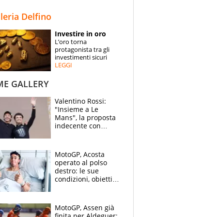
STORIE
lleria Delfino
SPECIALI
Investire in oro
L’oro torna
ESPERTI
protagonista tra gli
investimenti sicuri
LEGGI
CONTATTI
ME GALLERY
Valentino Rossi:
"Insieme a Le
Mans", la proposta
indecente con
Lando Norris al
Festival di
Goodwood
MotoGP, Acosta
operato al polso
destro: le sue
condizioni, obiettivo
Sachsenring
MotoGP, Assen già
finita per Aldeguer: