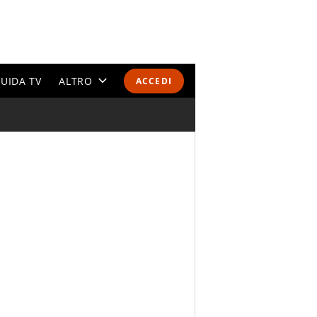
UIDA TV
ALTRO
ACCEDI
CALENDARI E CLASSIFICHE
ALTRI SPORT
MONDIALI 2026
OLIMPIADI
GOSSIP
LIFESTYLE