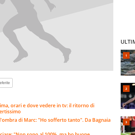
ULTI
eferite
a, orari e dove vedere in tv: il ritorno di
ertissimo
l'ombra di Marc: "Ho sofferto tanto". Da Bagnaia
inciare: "Non sono al 100%, ma ho buone