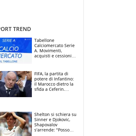
ORT TREND
Tabellone
Calciomercato Serie
A. Movimenti,
acquisti e cessioni:
estate 2026-27
FIFA, la partita di
potere di Infantino:
il Marocco dietro la
sfida a Ceferin.
Scontro sul
Mondiale a 64
squadre, l’ira di Figo
Shelton si schiera su
Sinner e Djokovic,
Shapovalov
s'arrende: "Posso
battere tutti tranne