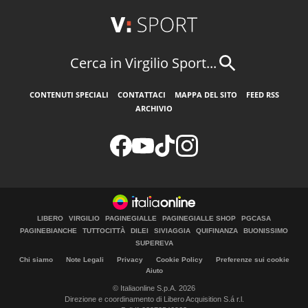
Cerca in Virgilio Sport...
CONTENUTI SPECIALI
CONTATTACI
MAPPA DEL SITO
FEED RSS
ARCHIVIO
LIBERO
VIRGILIO
PAGINEGIALLE
PAGINEGIALLE SHOP
PGCASA
PAGINEBIANCHE
TUTTOCITTÀ
DILEI
SIVIAGGIA
QUIFINANZA
BUONISSIMO
SUPEREVA
Chi siamo
Note Legali
Privacy
Cookie Policy
Preferenze sui cookie
Aiuto
© Italiaonline S.p.A. 2026
Direzione e coordinamento di Libero Acquisition S.á r.l.