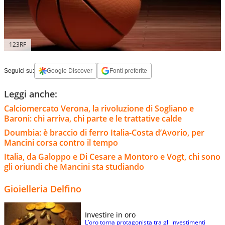
123RF
Seguici su:
Google Discover
Fonti preferite
Leggi anche:
Calciomercato Verona, la rivoluzione di Sogliano e
Baroni: chi arriva, chi parte e le trattative calde
Doumbia: è braccio di ferro Italia-Costa d’Avorio, per
Mancini corsa contro il tempo
Italia, da Galoppo e Di Cesare a Montoro e Vogt, chi sono
gli oriundi che Mancini sta studiando
Gioielleria Delfino
Investire in oro
L’oro torna protagonista tra gli investimenti