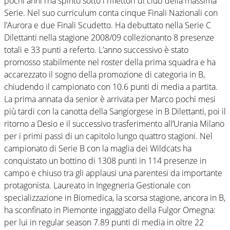
pochi anni l’ha spinto sotto i riflettori di club della massima
Serie. Nel suo curriculum conta cinque Finali Nazionali con
l’Aurora e due Finali Scudetto. Ha debuttato nella Serie C
Dilettanti nella stagione 2008/09 collezionanto 8 presenze
totali e 33 punti a referto. L’anno successivo è stato
promosso stabilmente nel roster della prima squadra e ha
accarezzato il sogno della promozione di categoria in B,
chiudendo il campionato con 10.6 punti di media a partita.
La prima annata da senior è arrivata per Marco pochi mesi
più tardi con la canotta della Sangiorgese in B Dilettanti, poi il
ritorno a Desio e il successivo trasferimento all’Urania Milano
per i primi passi di un capitolo lungo quattro stagioni. Nel
campionato di Serie B con la maglia dei Wildcats ha
conquistato un bottino di 1308 punti in 114 presenze in
campo e chiuso tra gli applausi una parentesi da importante
protagonista. Laureato in Ingegneria Gestionale con
specializzazione in Biomedica, la scorsa stagione, ancora in B,
ha sconfinato in Piemonte ingaggiato della Fulgor Omegna:
per lui in regular season 7.89 punti di media in oltre 22