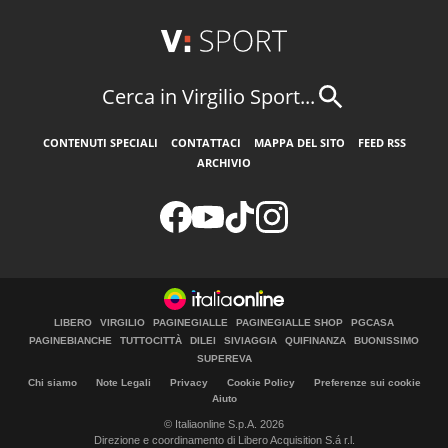
Cerca in Virgilio Sport...
CONTENUTI SPECIALI
CONTATTACI
MAPPA DEL SITO
FEED RSS
ARCHIVIO
LIBERO
VIRGILIO
PAGINEGIALLE
PAGINEGIALLE SHOP
PGCASA
PAGINEBIANCHE
TUTTOCITTÀ
DILEI
SIVIAGGIA
QUIFINANZA
BUONISSIMO
SUPEREVA
Chi siamo
Note Legali
Privacy
Cookie Policy
Preferenze sui cookie
Aiuto
© Italiaonline S.p.A. 2026
Direzione e coordinamento di Libero Acquisition S.á r.l.