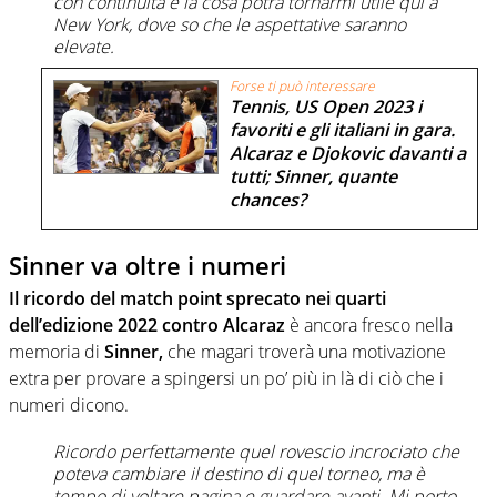
con continuità e la cosa potrà tornarmi utile qui a
New York, dove so che le aspettative saranno
elevate.
Forse ti può interessare
Tennis, US Open 2023 i
favoriti e gli italiani in gara.
Alcaraz e Djokovic davanti a
tutti; Sinner, quante
chances?
Sinner va oltre i numeri
Il ricordo del match point sprecato nei quarti
dell’edizione 2022 contro Alcaraz
è ancora fresco nella
memoria di
Sinner,
che magari troverà una motivazione
extra per provare a spingersi un po’ più in là di ciò che i
numeri dicono.
Ricordo perfettamente quel rovescio incrociato che
poteva cambiare il destino di quel torneo, ma è
tempo di voltare pagina e guardare avanti. Mi porto