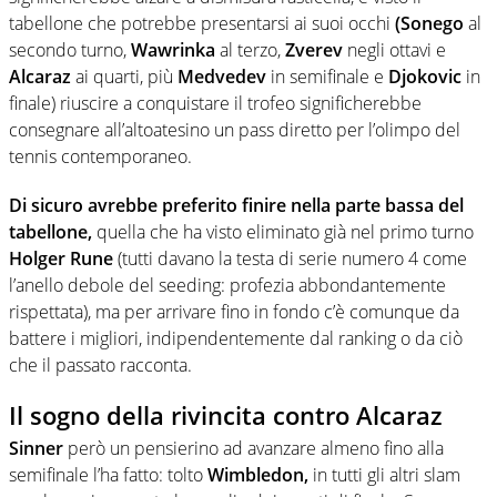
tabellone che potrebbe presentarsi ai suoi occhi
(Sonego
al
secondo turno,
Wawrinka
al terzo,
Zverev
negli ottavi e
Alcaraz
ai quarti, più
Medvedev
in semifinale e
Djokovic
in
finale) riuscire a conquistare il trofeo significherebbe
consegnare all’altoatesino un pass diretto per l’olimpo del
tennis contemporaneo.
Di sicuro avrebbe preferito finire nella parte bassa del
tabellone,
quella che ha visto eliminato già nel primo turno
Holger Rune
(tutti davano la testa di serie numero 4 come
l’anello debole del seeding: profezia abbondantemente
rispettata), ma per arrivare fino in fondo c’è comunque da
battere i migliori, indipendentemente dal ranking o da ciò
che il passato racconta.
Il sogno della rivincita contro Alcaraz
Sinner
però un pensierino ad avanzare almeno fino alla
semifinale l’ha fatto: tolto
Wimbledon,
in tutti gli altri slam