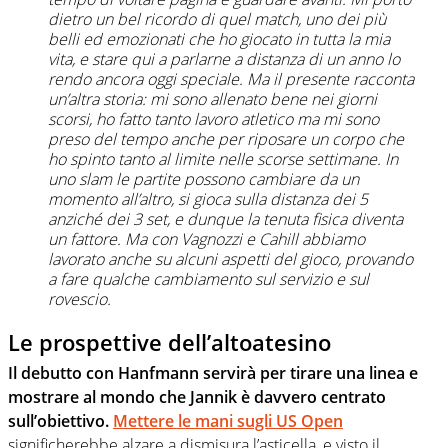
dietro un bel ricordo di quel match, uno dei più
belli ed emozionati che ho giocato in tutta la mia
vita, e stare qui a parlarne a distanza di un anno lo
rendo ancora oggi speciale. Ma il presente racconta
un’altra storia: mi sono allenato bene nei giorni
scorsi, ho fatto tanto lavoro atletico ma mi sono
preso del tempo anche per riposare un corpo che
ho spinto tanto al limite nelle scorse settimane. In
uno slam le partite possono cambiare da un
momento all’altro, si gioca sulla distanza dei 5
anziché dei 3 set, e dunque la tenuta fisica diventa
un fattore. Ma con Vagnozzi e Cahill abbiamo
lavorato anche su alcuni aspetti del gioco, provando
a fare qualche cambiamento sul servizio e sul
rovescio.
Le prospettive dell’altoatesino
Il debutto con Hanfmann servirà per tirare una linea e
mostrare al mondo che Jannik è davvero centrato
sull’obiettivo.
Mettere le mani sugli US Open
significherebbe alzare a dismisura l’asticella, e visto il