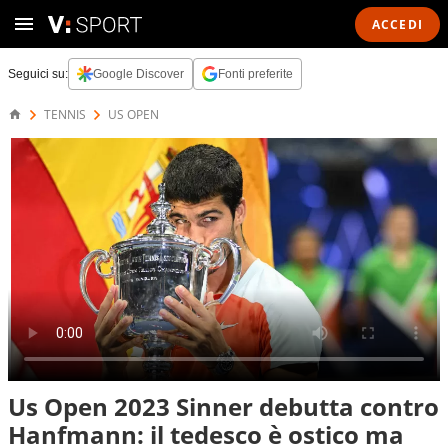
ACCEDI
Seguici su:
Google Discover
Fonti preferite
TENNIS
US OPEN
Us Open 2023 Sinner debutta contro
Hanfmann: il tedesco è ostico ma