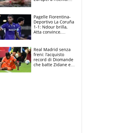
allenamenti fermi,
cosa succede
adesso
Pagelle Fiorentina-
Deportivo La Coruña
1-1: Ndour brilla,
Atta convince.
Pongracic rovina
tutto nel finale
Real Madrid senza
freni: l’acquisto
record di Diomande
che batte Zidane e
Ronaldo. Vinicius
rinnova: le cifre