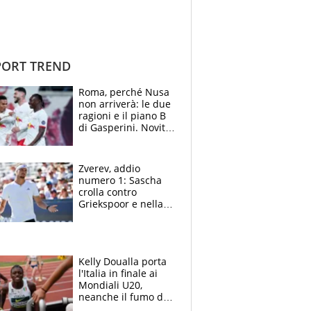
ORT TREND
Roma, perché Nusa
non arriverà: le due
ragioni e il piano B
di Gasperini. Novità
su Pellegrini e
Cacciamani
Zverev, addio
numero 1: Sascha
crolla contro
Griekspoor e nella
sfida a due con
Sinner si conferma
terzo. Quanti malori
a Montreal
Kelly Doualla porta
l'Italia in finale ai
Mondiali U20,
neanche il fumo di
un incendio la frena