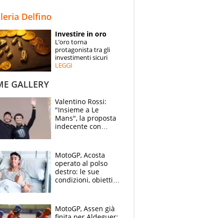
STORIE
lleria Delfino
SPECIALI
Investire in oro
L’oro torna
ESPERTI
protagonista tra gli
investimenti sicuri
LEGGI
CONTATTI
ME GALLERY
Valentino Rossi:
"Insieme a Le
Mans", la proposta
indecente con
Lando Norris al
Festival di
Goodwood
MotoGP, Acosta
operato al polso
destro: le sue
condizioni, obiettivo
Sachsenring
MotoGP, Assen già
finita per Aldeguer: