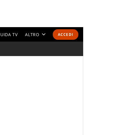
UIDA TV
ALTRO
ACCEDI
CALENDARI E CLASSIFICHE
ALTRI SPORT
MONDIALI 2026
OLIMPIADI
GOSSIP
LIFESTYLE