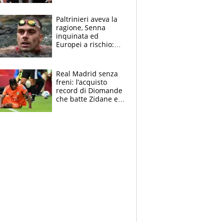
sui 100 metri
Paltrinieri aveva la
ragione, Senna
inquinata ed
Europei a rischio:
allenamenti fermi,
cosa succede
adesso
Real Madrid senza
freni: l’acquisto
record di Diomande
che batte Zidane e
Ronaldo. Vinicius
rinnova: le cifre