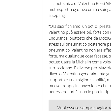
Il capotecnico di Valentino Rossi Sil
motorsportmagazine.com ha spiegato i
a Sepang.
“Ora sacrifichiamo un po’ di prest
Valentino può essere più forte con 
Endurance, piuttosto che da MotoGP
stress sul pneumatico posteriore p
pneumatico. Valentino non era affatt
forte, ma qualunque cosa facesse, s
potuto usare la Michelin come vol
surriscaldano. È diverso per Maverick
diverso. Valentino generalmente g
supporto e una migliore stabilità,
muove troppo, inconveniente che ren
per essere forti”, sono le parole r
Vuoi essere sempre aggiornat