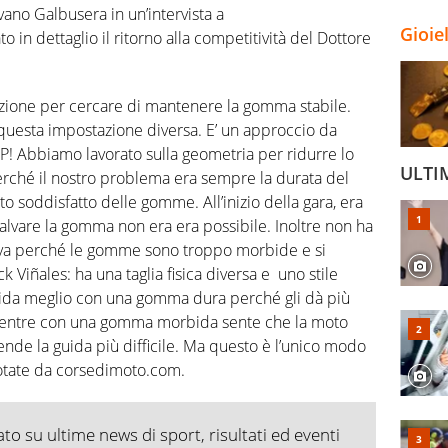
vano Galbusera in un’intervista a
Gioie
n dettaglio il ritorno alla competitività del Dottore
azione per cercare di mantenere la gomma stabile.
questa impostazione diversa. E’ un approccio da
! Abbiamo lavorato sulla geometria per ridurre lo
ULTI
erché il nostro problema era sempre la durata del
o soddisfatto delle gomme. All’inizio della gara, era
alvare la gomma non era era possibile. Inoltre non ha
eva perché le gomme sono troppo morbide e si
 Viñales: ha una taglia fisica diversa e uno stile
uida meglio con una gomma dura perché gli dà più
 mentre con una gomma morbida sente che la moto
de la guida più difficile. Ma questo è l’unico modo
ipotate da corsedimoto.com.
o su ultime news di sport, risultati ed eventi