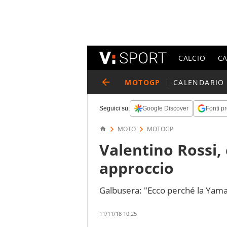
CALCIO
C
MOTOGP
CALENDARIO
Seguici su:
Google Discover
Fonti pr
MOTO
MOTOGP
Valentino Rossi,
approccio
Galbusera: "Ecco perché la Yama
11/11/18 10:25