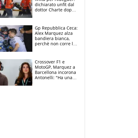
dichiarato unfit dal
dottor Charte dopo
la brutta caduta di
venerdì
Gp Repubblica Ceca:
Alex Marquez alza
bandiera bianca,
perchè non corre la
Sprint e la gara di
Brno
Crossover F1 e
MotoGP, Marquez a
Barcellona incorona
Antonelli: "Ha una
grinta diversa"