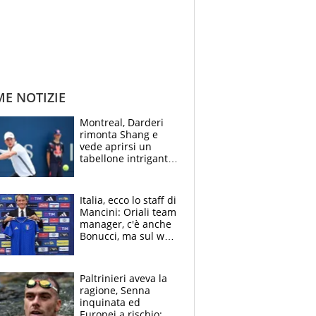
ME NOTIZIE
Montreal, Darderi
rimonta Shang e
vede aprirsi un
tabellone intrigante:
"Penso solo a
Borges, ma sono
felice del mio livello"
Italia, ecco lo staff di
Mancini: Oriali team
manager, c'è anche
Bonucci, ma sul web
infuria la polemica
Paltrinieri aveva la
ragione, Senna
inquinata ed
Europei a rischio: