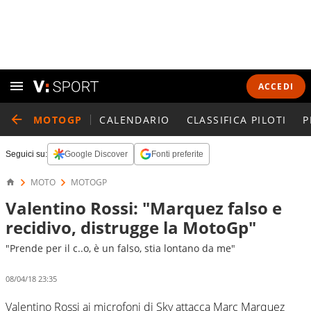
ACCEDI
MOTOGP
CALENDARIO
CLASSIFICA PILOTI
P
Seguici su:
Google Discover
Fonti preferite
MOTO
MOTOGP
Valentino Rossi: "Marquez falso e
recidivo, distrugge la MotoGp"
"Prende per il c..o, è un falso, stia lontano da me"
08/04/18 23:35
Valentino Rossi ai microfoni di Sky attacca Marc Marquez