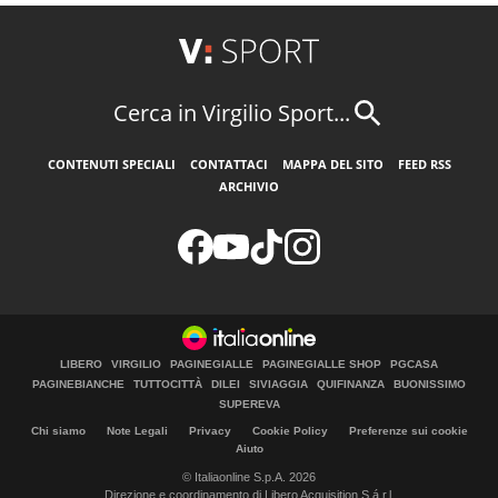
Cerca in Virgilio Sport...
CONTENUTI SPECIALI
CONTATTACI
MAPPA DEL SITO
FEED RSS
ARCHIVIO
LIBERO
VIRGILIO
PAGINEGIALLE
PAGINEGIALLE SHOP
PGCASA
PAGINEBIANCHE
TUTTOCITTÀ
DILEI
SIVIAGGIA
QUIFINANZA
BUONISSIMO
SUPEREVA
Chi siamo
Note Legali
Privacy
Cookie Policy
Preferenze sui cookie
Aiuto
© Italiaonline S.p.A. 2026
Direzione e coordinamento di Libero Acquisition S.á r.l.