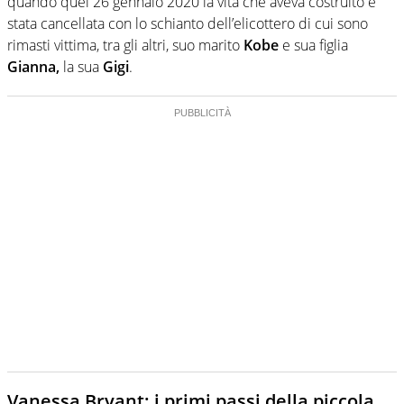
quando quel 26 gennaio 2020 la vita che aveva costruito è
stata cancellata con lo schianto dell’elicottero di cui sono
rimasti vittima, tra gli altri, suo marito
Kobe
e sua figlia
Gianna,
la sua
Gigi
.
Vanessa Bryant: i primi passi della piccola