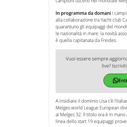
campioni uscenti nel mondiale Mel
In programma da domani
i campio
alla collaborazione tra Yacht club C
quarantuno gli equipaggi del mondia
le nazionalità in mare: la novità as
è quella capitanata da Freides.
Vuoi essere sempre aggiornat
live? Iscrivi
Ent
A insidiare il dominio Usa c’è l’italia
Melges world League European divi
ai Melges 32. Il titolo ora è in mano
linea dello start 19 equipaggi prov