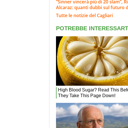
“Sinner vincerà più di 20 slam”, Ri
Alcaraz: quanti dubbi sul futuro d
Tutte le notizie del Cagliari