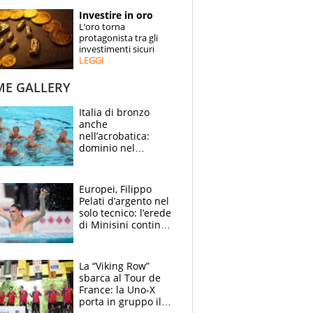
STORIE
Investire in oro
L’oro torna
SPECIALI
protagonista tra gli
investimenti sicuri
LEGGI
ESPERTI
ME GALLERY
CONTATTI
Italia di bronzo
anche
nell’acrobatica:
dominio nel
medagliere, ora
tocca a Ceccon, Curti
e compagni
Europei, Filippo
continuare
Pelati d’argento nel
solo tecnico: l’erede
di Minisini continua
a stupire, Los
Angeles è già nel
mirino
La “Viking Row”
sbarca al Tour de
France: la Uno-X
porta in gruppo il