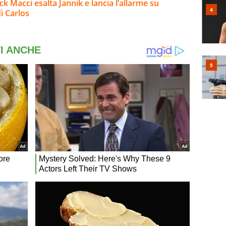
ck Macci esalta Jannik e lancia l’allarme su
i Carlos