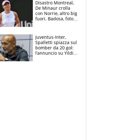
Disastro Montreal,
De Minaur crolla
con Norrie, altro big
fuori. Badosa, foto
dall'ospedale e fan
preoccupati
Juventus-Inter,
Spalletti spiazza sul
bomber da 20 gol:
l’annuncio su Yildiz
e la risposta su
Bastoni