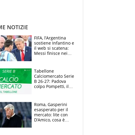
ME NOTIZIE
FIFA, l’Argentina
sostiene Infantino e
il web si scatena:
Messi finisce nei
meme, la Seleccion
travolta dalle
polemiche
Tabellone
Calciomercato Serie
B 26-27: Padova
colpo Pompetti, il
Sudtirol annuncia
Bjarkason
Roma, Gasperini
esasperato per il
mercato: lite con
D’Amico, cosa è
successo dopo il flop
per Nusa