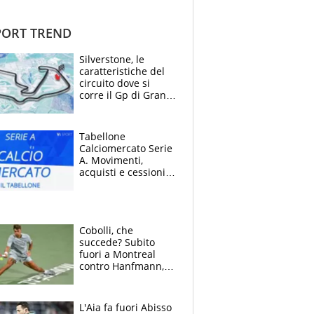
ORT TREND
Silverstone, le
caratteristiche del
circuito dove si
corre il Gp di Gran
Bretagna del
Motomondiale
Tabellone
Calciomercato Serie
A. Movimenti,
acquisti e cessioni:
estate 2026-27
Cobolli, che
succede? Subito
fuori a Montreal
contro Hanfmann,
per Flavio è tutta
colpa della tosse
L'Aia fa fuori Abisso