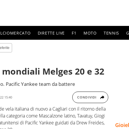
ALCIOMERCATO
DIRETTE LIVE
F1
MOTO
TENNIS
G
eferite
 mondiali Melges 20 e 32
o. Pacific Yankee team da battere
22 15:40
CONDIVIDI
vela italiana di nuovo a Cagliari con il ritorno della
lla categoria come Mascalzone latino, Tavatuy, Giogi
tatunitensi di Pacific Yankee guidati da Drew Freides,
Gioie