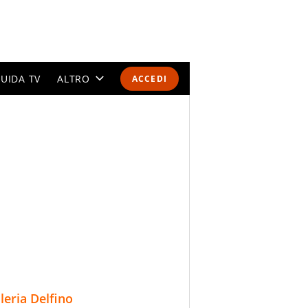
UIDA TV
ALTRO
ACCEDI
CALENDARI E CLASSIFICHE
ALTRI SPORT
MONDIALI 2026
OLIMPIADI
GOSSIP
LIFESTYLE
lleria Delfino