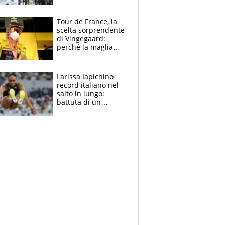
rito della Norvegia
di Haaland e
compagni
Tour de France, la
scelta sorprendente
di Vingegaard:
perché la maglia
gialla indossa la
mascherina, il
rischio da evitare
Larissa Iapichino
record italiano nel
salto in lungo:
battuta di un
centimetro mamma
Fiona May