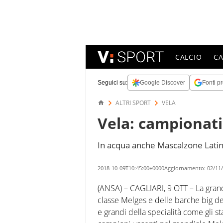
CALCIO
C
Seguici su:
Google Discover
Fonti pr
ALTRI SPORT
VELA
Vela: campionati
In acqua anche Mascalzone Latin
2018-10-09T10:45:00+0000
Aggiornamento:
02/11/
(ANSA) – CAGLIARI, 9 OTT – La grande 
classe Melges e delle barche big de
e grandi della specialità come gli s