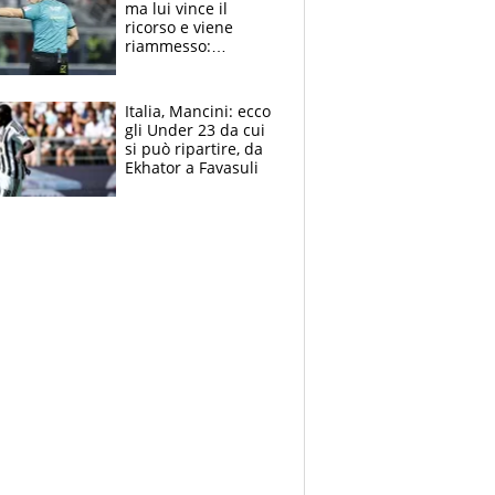
ma lui vince il
ricorso e viene
riammesso:
continua momento
nero per gli arbitri
Italia, Mancini: ecco
gli Under 23 da cui
si può ripartire, da
Ekhator a Favasuli