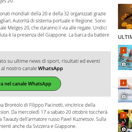
ges 20.
nati mondiali della 20 e della 32 organizzati grazie
agliari, Autorità di sistema portuale e Regione. Sono
le Melges 20, che daranno il via alle regate. Undici
soluta è la presenza del Giappone. La barca da battere
ULTI
o su ultime news di sport, risultati ed eventi
ti al nostro canale
WhatsApp
ra nel canale WhatsApp
na Brontolo di Filippo Pacinotti, vincitrice della
sion. Da mercoledì 17 a sabato 20 ottobre toccherà
 a Tavauty dell’armatore russo Pavel Kuznetsov. Sulla
enienti anche da Svizzera e Giappone.