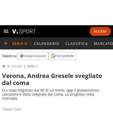
ACCEDI
SERIE A
CALENDARIO
CLASSIFICA
MARCATO
Seguici su:
Google Discover
Fonti preferite
CALCIO
SERIE A
Verona, Andrea Gresele svegliato
dal coma
Era stato folgorato dai fili di un treno, oggi il giovanissimo
calciatore è stato svegliato dal coma. La prognosi resta
riservata.
17/02/21 10:23