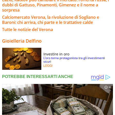
dubbi di Gattuso, Pinamonti, Gimenez e il nome a
sorpresa
Calciomercato Verona, la rivoluzione di Sogliano e
Baroni: chi arriva, chi parte e le trattative calde
Tutte le notizie del Verona
Gioielleria Delfino
Investire in oro
L’oro torna protagonista tra gli investimenti
sicuri
LEGGI