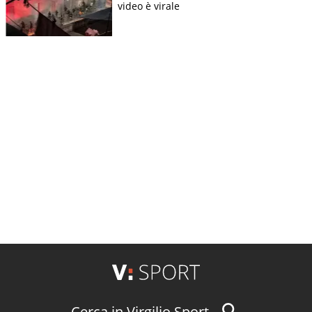
video è virale
Cerca in Virgilio Sport...