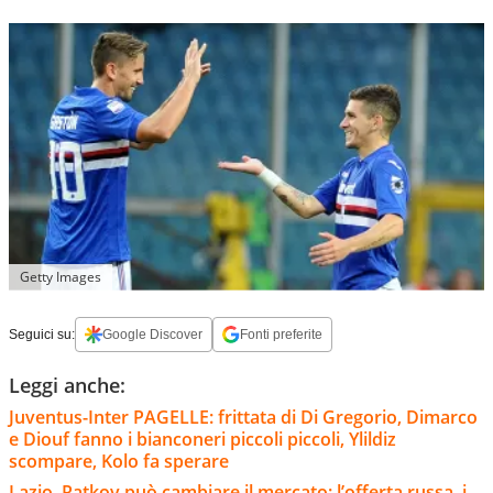
Getty Images
Seguici su:
Google Discover
Fonti preferite
Leggi anche:
Juventus-Inter PAGELLE: frittata di Di Gregorio, Dimarco
e Diouf fanno i bianconeri piccoli piccoli, Ylildiz
scompare, Kolo fa sperare
Lazio, Ratkov può cambiare il mercato: l’offerta russa, i