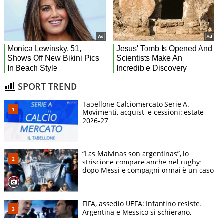
SPORT TREND
Tabellone Calciomercato Serie A.
Movimenti, acquisti e cessioni: estate
2026-27
“Las Malvinas son argentinas”, lo
striscione compare anche nel rugby:
dopo Messi e compagni ormai è un caso
FIFA, assedio UEFA: Infantino resiste.
Argentina e Messico si schierano,