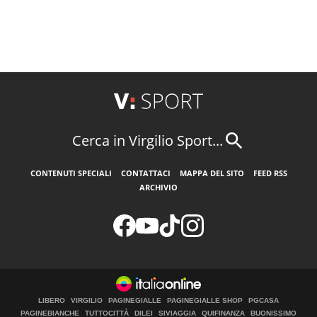
Cerca in Virgilio Sport...
CONTENUTI SPECIALI
CONTATTACI
MAPPA DEL SITO
FEED RSS
ARCHIVIO
LIBERO
VIRGILIO
PAGINEGIALLE
PAGINEGIALLE SHOP
PGCASA
PAGINEBIANCHE
TUTTOCITTÀ
DILEI
SIVIAGGIA
QUIFINANZA
BUONISSIMO