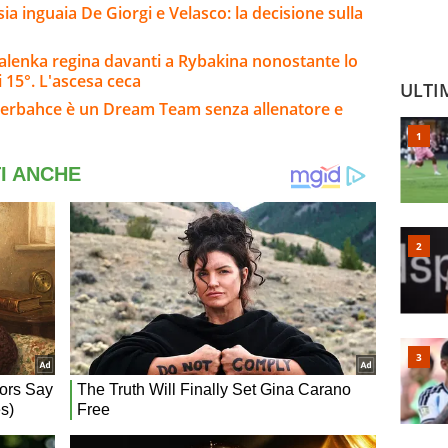
sia inguaia De Giorgi e Velasco: la decisione sulla
alenka regina davanti a Rybakina nonostante lo
 15°. L'ascesa ceca
ULTI
enerbahce è un Dream Team senza allenatore e