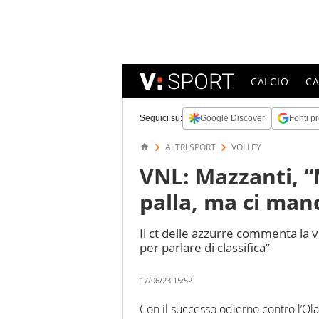
CALCIO
C
Seguici su:
Google Discover
Fonti pr
ALTRI SPORT
VOLLEY
VNL: Mazzanti, “
palla, ma ci manc
Il ct delle azzurre commenta la v
per parlare di classifica”
17/06/23 15:52
Con il successo odierno contro l’Oland