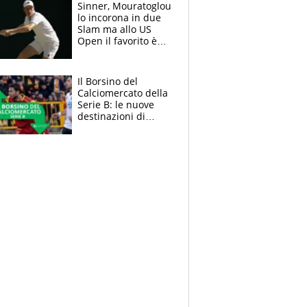
Sinner, Mouratoglou
lo incorona in due
Slam ma allo US
Open il favorito è
Alcaraz. Laila,
passerella nel
museo
Il Borsino del
Calciomercato della
Serie B: le nuove
destinazioni di
Pittarello, Dorval e
Parigi