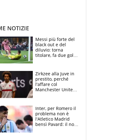
ME NOTIZIE
Messi più forte del
black out e del
diluvio: torna
titolare, fa due gol e
un assist e trascina
l'Inter Miami, altro
che ritiro
Zirkzee alla Juve in
prestito, perché
l'affare col
Manchester United
è possibile: un club
stringe per Vlahovic
Inter, per Romero il
problema non è
l'Atletico Madrid
bensì Pavard: il no
del francese
allontana l'argentino