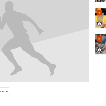
eferite