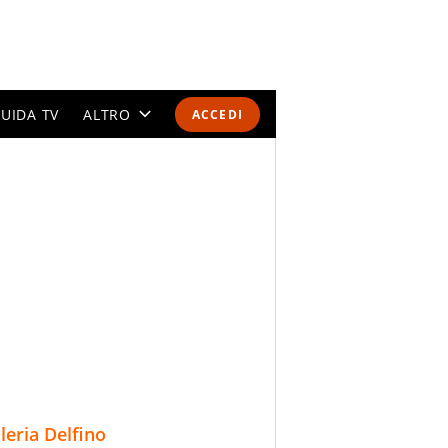
UIDA TV
ALTRO
ACCEDI
CALENDARI E CLASSIFICHE
ALTRI SPORT
MONDIALI 2026
OLIMPIADI
GOSSIP
LIFESTYLE
lleria Delfino