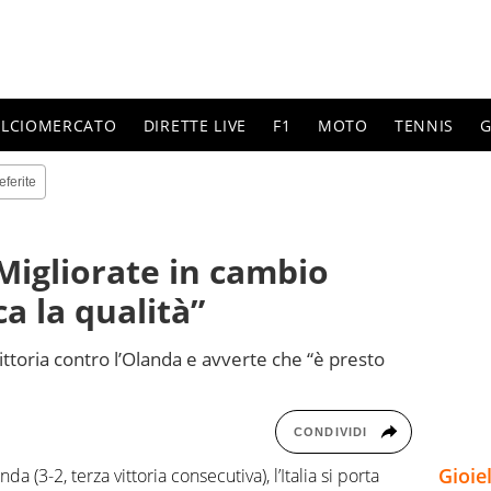
ALCIOMERCATO
DIRETTE LIVE
F1
MOTO
TENNIS
G
eferite
Migliorate in cambio
a la qualità”
ittoria contro l’Olanda e avverte che “è presto
CONDIVIDI
Gioie
a (3-2, terza vittoria consecutiva), l’Italia si porta