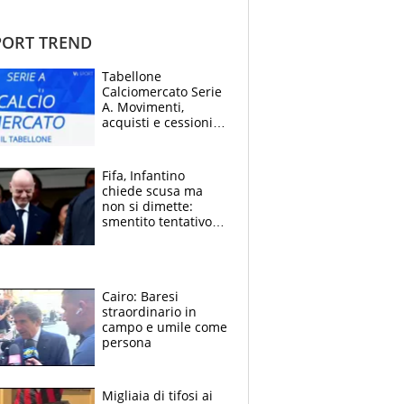
ORT TREND
Tabellone
Calciomercato Serie
A. Movimenti,
acquisti e cessioni:
estate 2026-27
Fifa, Infantino
chiede scusa ma
non si dimette:
smentito tentativo di
corruzione al
Marocco
Cairo: Baresi
straordinario in
campo e umile come
persona
Migliaia di tifosi ai