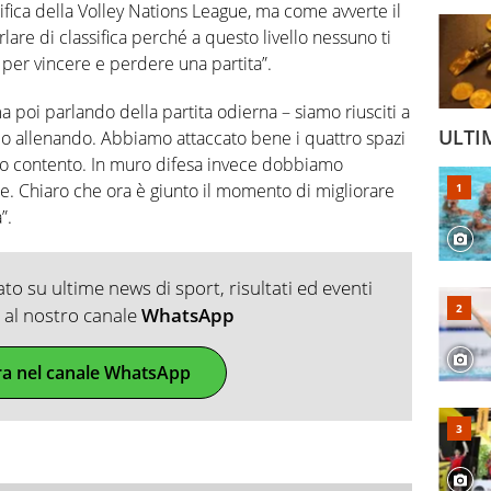
ssifica della Volley Nations League, ma come avverte il
lare di classifica perché a questo livello nessuno ti
per vincere e perdere una partita”.
 poi parlando della partita odierna – siamo riusciti a
ULTI
mo allenando. Abbiamo attaccato bene i quattro spazi
to contento. In muro difesa invece dobbiamo
ne. Chiaro che ora è giunto il momento di migliorare
”.
o su ultime news di sport, risultati ed eventi
ti al nostro canale
WhatsApp
ra nel canale WhatsApp