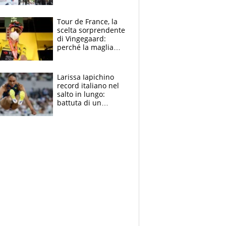
rito della Norvegia
di Haaland e
compagni
Tour de France, la
scelta sorprendente
di Vingegaard:
perché la maglia
gialla indossa la
mascherina, il
rischio da evitare
Larissa Iapichino
record italiano nel
salto in lungo:
battuta di un
centimetro mamma
Fiona May