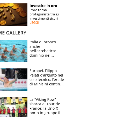
STORIE
Investire in oro
L’oro torna
SPECIALI
protagonista tra gli
investimenti sicuri
LEGGI
ESPERTI
ME GALLERY
CONTATTI
Italia di bronzo
anche
nell’acrobatica:
dominio nel
medagliere, ora
tocca a Ceccon, Curti
e compagni
Europei, Filippo
continuare
Pelati d’argento nel
solo tecnico: l’erede
di Minisini continua
a stupire, Los
Angeles è già nel
mirino
La “Viking Row”
sbarca al Tour de
France: la Uno-X
porta in gruppo il