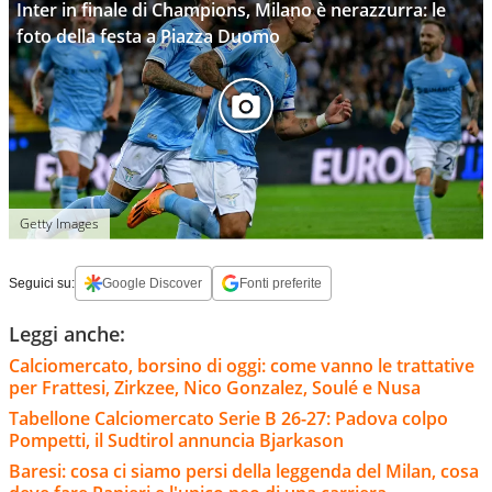
Inter in finale di Champions, Milano è nerazzurra: le
foto della festa a Piazza Duomo
Getty Images
Seguici su:
Google Discover
Fonti preferite
Leggi anche:
Calciomercato, borsino di oggi: come vanno le trattative
per Frattesi, Zirkzee, Nico Gonzalez, Soulé e Nusa
Tabellone Calciomercato Serie B 26-27: Padova colpo
Pompetti, il Sudtirol annuncia Bjarkason
Baresi: cosa ci siamo persi della leggenda del Milan, cosa