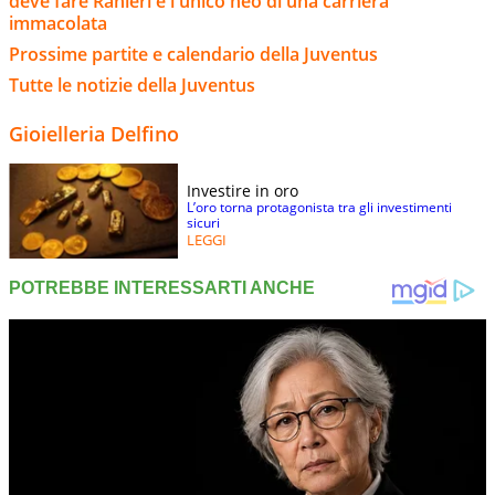
deve fare Ranieri e l'unico neo di una carriera
immacolata
Prossime partite e calendario della Juventus
Tutte le notizie della Juventus
Gioielleria Delfino
Investire in oro
L’oro torna protagonista tra gli investimenti
sicuri
LEGGI