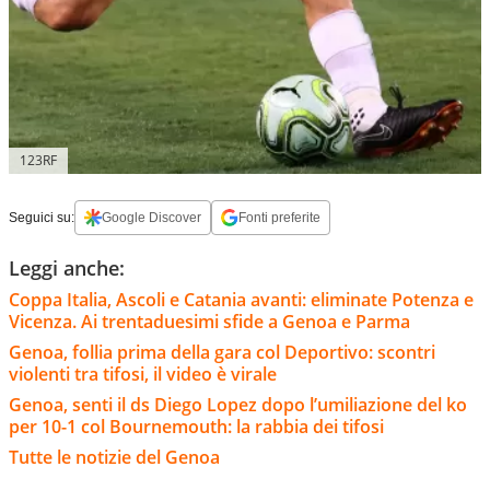
123RF
Seguici su:
Google Discover
Fonti preferite
Leggi anche:
Coppa Italia, Ascoli e Catania avanti: eliminate Potenza e
Vicenza. Ai trentaduesimi sfide a Genoa e Parma
Genoa, follia prima della gara col Deportivo: scontri
violenti tra tifosi, il video è virale
Genoa, senti il ds Diego Lopez dopo l’umiliazione del ko
per 10-1 col Bournemouth: la rabbia dei tifosi
Tutte le notizie del Genoa