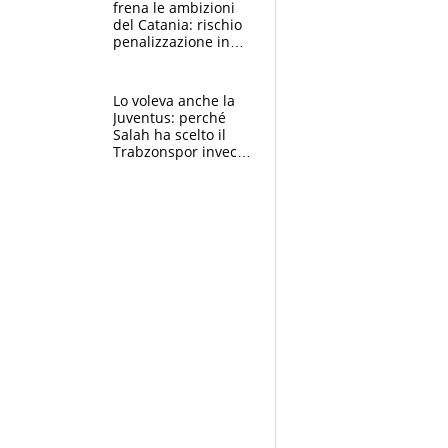
frena le ambizioni
del Catania: rischio
penalizzazione in
classifica, cosa
succede?
Lo voleva anche la
Juventus: perché
Salah ha scelto il
Trabzonspor invece
di un top club