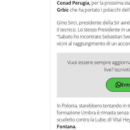
Conad Perugia,
per la prossima sta
Grbic
che ha portato i polacchi dello
Gino Sirci, presidente della Sir av
il tecnico. Lo stesso Presidente in u
“Sabato ho incontrato Sebastian Swid
vicini al raggiungimento di un accor
Vuoi essere sempre aggiornat
live? Iscrivi
Ent
In Polonia, starebbero tentando in tu
formazione Umbra è rimasta senza u
scudetto contro la Lube, di Vital H
Fontana.