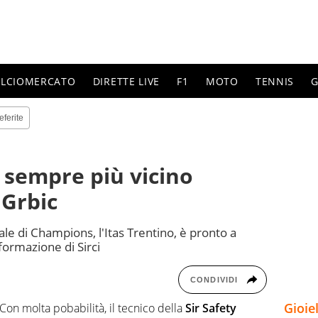
ALCIOMERCATO
DIRETTE LIVE
F1
MOTO
TENNIS
G
eferite
a sempre più vicino
 Grbic
nale di Champions, l'Itas Trentino, è pronto a
formazione di Sirci
CONDIVIDI
Gioie
 Con molta pobabilità, il tecnico della
Sir Safety