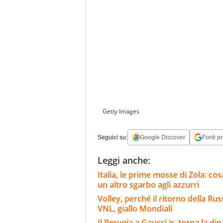
Getty Images
Seguici su:
Google Discover
Fonti pr
Leggi anche:
Italia, le prime mosse di Zola: cosa
un altro sgarbo agli azzurri
Volley, perché il ritorno della Rus
VNL, giallo Mondiali
Il Perugia a Gaucci jr, torna la d