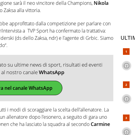
gione sarà il neo vincitore della Champions,
Nikola
 Zaksa alla vittoria.
rebbe approfittato dalla competizione per parlare con
n’intervista a TVP Sport ha confermato la trattativa:
ULTI
erski (ds dello Zaksa, ndr) e l’agente di Grbic. Siamo
do“.
o su ultime news di sport, risultati ed eventi
ti al nostro canale
WhatsApp
ra nel canale WhatsApp
tti i modi di scoraggiare la scelta dell’allenatore. La
n allenatore dopo l’esonero, a seguito di gara uno
eynen che ha lasciato la squadra al secondo
Carmine