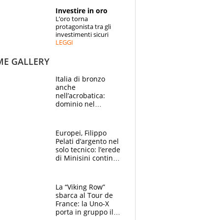
STORIE
Investire in oro
L’oro torna
SPECIALI
protagonista tra gli
investimenti sicuri
LEGGI
ESPERTI
ME GALLERY
CONTATTI
Italia di bronzo
anche
nell’acrobatica:
dominio nel
medagliere, ora
tocca a Ceccon, Curti
e compagni
Europei, Filippo
continuare
Pelati d’argento nel
solo tecnico: l’erede
di Minisini continua
a stupire, Los
Angeles è già nel
mirino
La “Viking Row”
sbarca al Tour de
France: la Uno-X
porta in gruppo il