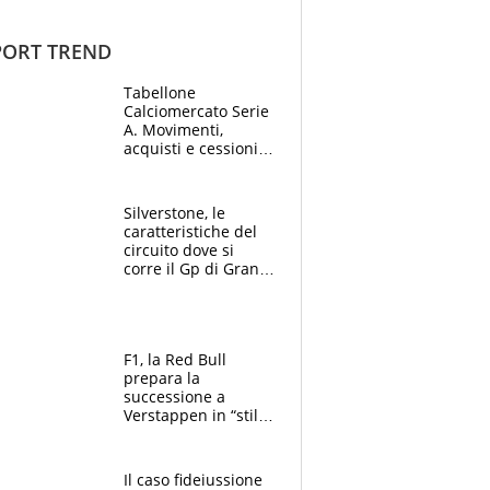
ORT TREND
Tabellone
Calciomercato Serie
A. Movimenti,
acquisti e cessioni:
estate 2026-27
Silverstone, le
caratteristiche del
circuito dove si
corre il Gp di Gran
Bretagna del
Motomondiale
F1, la Red Bull
prepara la
successione a
Verstappen in “stile
Antonelli”. Colapinto
derubato, che
attacco all’Italia
Il caso fideiussione