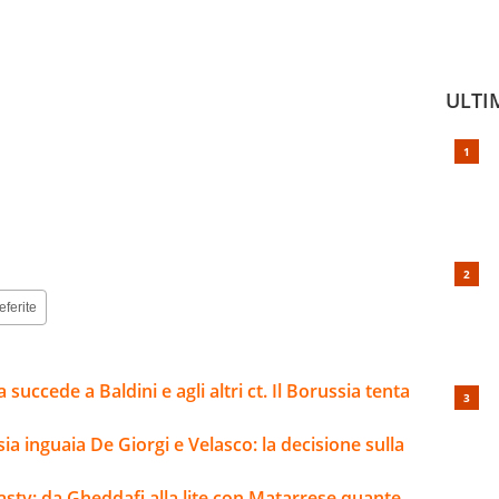
ULTI
eferite
 succede a Baldini e agli altri ct. Il Borussia tenta
sia inguaia De Giorgi e Velasco: la decisione sulla
inasty: da Gheddafi alla lite con Matarrese quante