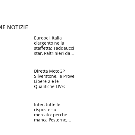
ME NOTIZIE
Europei, Italia
d’argento nella
staffetta: Taddeucci
star, Paltrinieri da
leggenda. Greg
svela la profezia di
Padre Pio
Diretta MotoGP
Silverstone, le Prove
Libere 2 e le
Qualifiche LIVE:
Martin beffa tutti, è
prima fila Aprilia
Inter, tutte le
risposte sul
mercato: perchè
manca l'esterno,
perchè Romero è
sfumato, quale è il