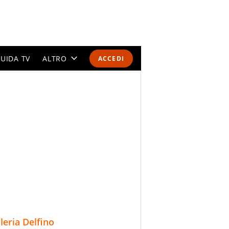
UIDA TV
ALTRO
ACCEDI
CALENDARI E CLASSIFICHE
ALTRI SPORT
MONDIALI 2026
OLIMPIADI
GOSSIP
LIFESTYLE
lleria Delfino