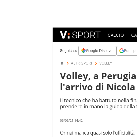
CALCIO
C
Seguici su:
Google Discover
Fonti pr
ALTRI SPORT
VOLLEY
Volley, a Perugi
l'arrivo di Nicola
Il tecnico che ha battuto nella fi
prendere in mano la guida della 
03/05/21 14:42
Ormai manca quasi solo l’ufficialità.