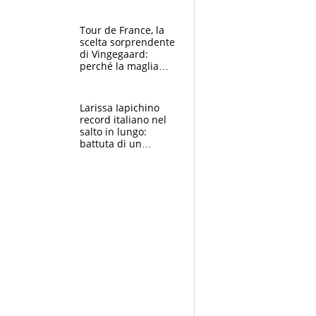
rito della Norvegia
di Haaland e
compagni
Tour de France, la
scelta sorprendente
di Vingegaard:
perché la maglia
gialla indossa la
mascherina, il
rischio da evitare
Larissa Iapichino
record italiano nel
salto in lungo:
battuta di un
centimetro mamma
Fiona May