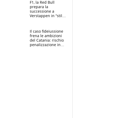
vero obiettivo di
F1, la Red Bull
Marotta
prepara la
successione a
Verstappen in “stile
Antonelli”. Colapinto
derubato, che
attacco all’Italia
Il caso fideiussione
frena le ambizioni
del Catania: rischio
penalizzazione in
classifica, cosa
succede?