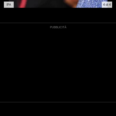
IPA
4
di
4