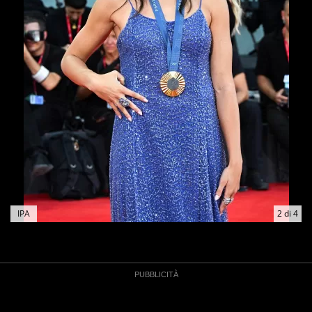
IPA
2
di
4