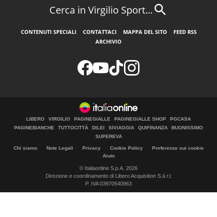
Cerca in Virgilio Sport...
CONTENUTI SPECIALI
CONTATTACI
MAPPA DEL SITO
FEED RSS
ARCHIVIO
LIBERO
VIRGILIO
PAGINEGIALLE
PAGINEGIALLE SHOP
PGCASA
PAGINEBIANCHE
TUTTOCITTÀ
DILEI
SIVIAGGIA
QUIFINANZA
BUONISSIMO
SUPEREVA
Chi siamo
Note Legali
Privacy
Cookie Policy
Preferenze sui cookie
Aiuto
© Italiaonline S.p.A. 2026
Direzione e coordinamento di Libero Acquisition S.á r.l.
P. IVA 03970540963