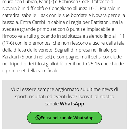
muro con Lubian, Fahr (2) e Robinson Cook. L’attacco di
Novara è in difficoltà e Conegliano allunga 10-3. Poi sale in
cattedra Isabelle Haak con le sue bordate e Novara perde la
bussola. Entra Cambi in cabina di regia per Battistoni, ma la
svedese (grande primo set con 8 punti) è implacabile e
l’Imoco va a rullo giocando in scioltezza e salendo fino al +11
(17-6) con le piemontesi che non riescono a uscire dalla tela
della difesa delle venete. Segnali di ripresa nel finale per
Karakurt (5 punti nel set) e compagne, ma il set si conclude
nel tripudio dei tifosi gialloblù per il netto 25-16 che chiude
il primo set della semifinale.
Vuoi essere sempre aggiornato su ultime news di
sport, risultati ed eventi live? Iscriviti al nostro
canale
WhatsApp
Entra nel canale WhatsApp