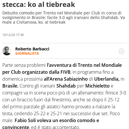
stecca: ko al tiebreak
Debutto comodo per Trento nel Mondiale per Club in corso di
svolgimento in Brasile: facile 3-0 agli iraniani dello Shahdab. Va
male a Civitanova, ko. al tiebreak
10/12/24 17:38
Roberto Barbacci
GIORNALISTA
Giornalista (pubblicista) sportivo a tutto campo, è il
tuttologo di Virgilio Sport. Provate a chiedergli di boxe, di
Parte senza problemi
l’avventura
di
Trento nel Mondiale
scherma, di volley o di curling: ve ne farà innamorare
per Club organizzato dalla FIVB
, in programma fino a
domenica prossima
all’Arena Sabiazinho
di
Uberlandia,
in
Brasile.
Contro gli iraniani
Shahdab
per
Michieletto
e
compagni va in scena poco più di un allenamento: finisce 3-0
con un braccio fuori dal finestrino, anche se dopo il 25-12
del primo parziale gli asiatici hanno provato a rialzare la
testa, cedendo 25-22 e 25-21 nei successivi due set. Poco
male:
Fabio Soli voleva un esordio comodo e
convincente
, ed è stato accontentato.