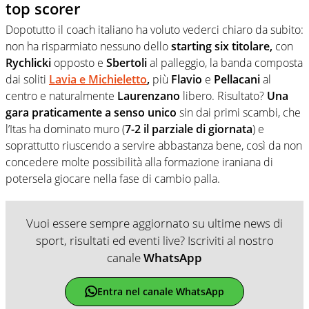
top scorer
Dopotutto il coach italiano ha voluto vederci chiaro da subito:
non ha risparmiato nessuno dello
starting six titolare,
con
Rychlicki
opposto e
Sbertoli
al palleggio, la banda composta
dai soliti
Lavia e Michieletto
,
più
Flavio
e
Pellacani
al
centro e naturalmente
Laurenzano
libero. Risultato?
Una
gara praticamente a senso unico
sin dai primi scambi, che
l’Itas ha dominato muro (
7-2 il parziale di giornata
) e
soprattutto riuscendo a servire abbastanza bene, così da non
concedere molte possibilità alla formazione iraniana di
potersela giocare nella fase di cambio palla.
Vuoi essere sempre aggiornato su ultime news di
sport, risultati ed eventi live? Iscriviti al nostro
canale
WhatsApp
Entra nel canale WhatsApp