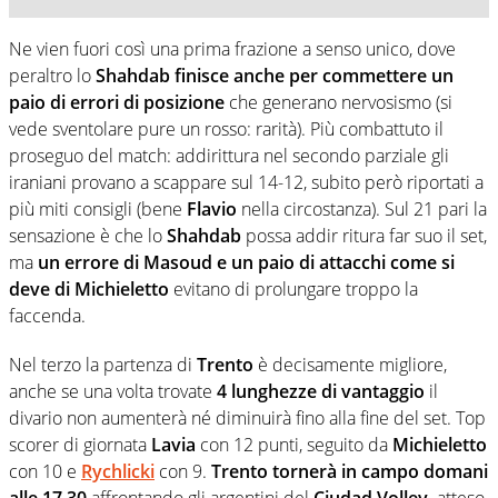
Ne vien fuori così una prima frazione a senso unico, dove
peraltro lo
Shahdab finisce anche per commettere un
paio di errori di posizione
che generano nervosismo (si
vede sventolare pure un rosso: rarità). Più combattuto il
proseguo del match: addirittura nel secondo parziale gli
iraniani provano a scappare sul 14-12, subito però riportati a
più miti consigli (bene
Flavio
nella circostanza). Sul 21 pari la
sensazione è che lo
Shahdab
possa addir ritura far suo il set,
ma
un errore di Masoud e un paio di attacchi come si
deve di Michieletto
evitano di prolungare troppo la
faccenda.
Nel terzo la partenza di
Trento
è decisamente migliore,
anche se una volta trovate
4 lunghezze di vantaggio
il
divario non aumenterà né diminuirà fino alla fine del set. Top
scorer di giornata
Lavia
con 12 punti, seguito da
Michieletto
con 10 e
Rychlicki
con 9.
Trento tornerà in campo domani
alle 17,30
affrontando gli argentini del
Ciudad Volley,
atteso