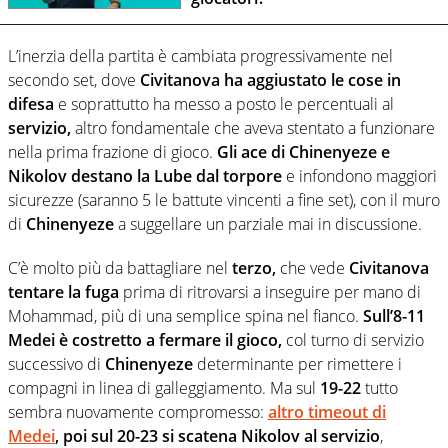
L’inerzia della partita è cambiata progressivamente nel
secondo set, dove
Civitanova ha aggiustato le cose in
difesa
e soprattutto ha messo a posto le percentuali al
servizio,
altro fondamentale che aveva stentato a funzionare
nella prima frazione di gioco.
Gli ace di Chinenyeze e
Nikolov destano la Lube dal torpore
e infondono maggiori
sicurezze (saranno 5 le battute vincenti a fine set), con il muro
di
Chinenyeze
a suggellare un parziale mai in discussione.
C’è molto più da battagliare nel
terzo,
che vede
Civitanova
tentare la fuga
prima di ritrovarsi a inseguire per mano di
Mohammad, più di una semplice spina nel fianco.
Sull’8-11
Medei è costretto a fermare il gioco,
col turno di servizio
successivo di
Chinenyeze
determinante per rimettere i
compagni in linea di galleggiamento. Ma sul
19-22
tutto
sembra nuovamente compromesso:
altro timeout di
Medei
, poi sul 20-23 si scatena Nikolov al servizio
,