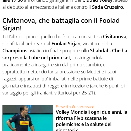
al debutto alla mezzanotte italiana contro il
Sada Cruzeiro.
Civitanova, che battaglia con il Foolad
Sirjan!
Tutt’altro copione quello che è toccato in sorte a
Civitanova
,
sconfitta al tiebreak dal
Foolad Sirjan,
vincitore della
Champions
asiatica in finale proprio sullo
Shahdab.
Che ha
sorpreso la Lube nel primo set,
costringendola
praticamente a inseguire sin dal primo scambio, e
soprattutto mettendo tanta pressione su Medei e i suoi
ragazzi, apparsi un po’ imballati nelle prime battute di
giornata e incapaci di reggere in ricezione (anche 6 punti di
vantaggio per gli iraniani, vittoriosi per 25-21).
Forse ti può interessare
Volley Mondiali ogni due anni, la
riforma Fivb scatena le
polemiche: e la salute dei
giocatori?