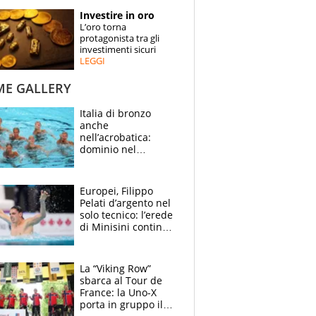
STORIE
Investire in oro
L’oro torna
SPECIALI
protagonista tra gli
investimenti sicuri
LEGGI
ESPERTI
ME GALLERY
CONTATTI
Italia di bronzo
anche
nell’acrobatica:
dominio nel
medagliere, ora
tocca a Ceccon, Curti
e compagni
Europei, Filippo
continuare
Pelati d’argento nel
solo tecnico: l’erede
di Minisini continua
a stupire, Los
Angeles è già nel
mirino
La “Viking Row”
sbarca al Tour de
France: la Uno-X
porta in gruppo il