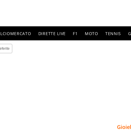
ALCIOMERCATO
DIRETTE LIVE
F1
MOTO
TENNIS
G
eferite
Gioie