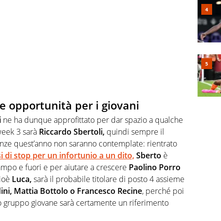
he opportunità per i giovani
i
ne ha dunque approfittato per dar spazio a qualche
 week 3 sarà
Riccardo Sbertoli,
quindi sempre il
acanze quest’anno non saranno contemplate: rientrato
di stop per un infortunio a un dito,
Sberto
è
ampo e fuori e per aiutare a crescere
Paolino Porro
ioè
Luca,
sarà il probabile titolare di posto 4 assieme
ini, Mattia Bottolo o Francesco Recine
, perché poi
 gruppo giovane sarà certamente un riferimento