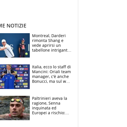
ME NOTIZIE
Montreal, Darderi
rimonta Shang e
vede aprirsi un
tabellone intrigante:
"Penso solo a
Borges, ma sono
felice del mio livello"
Italia, ecco lo staff di
Mancini: Oriali team
manager, c'è anche
Bonucci, ma sul web
infuria la polemica
Paltrinieri aveva la
ragione, Senna
inquinata ed
Europei a rischio:
allenamenti fermi,
cosa succede