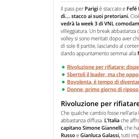
Giornalista (pubblicista) sportiv
chiedergli di boxe, di scherma,
Il pass per
Parigi
è staccato e
Fefé 
di… stacco ai suoi pretoriani.
Cioè
vedrà la week 3 di VNL comodam
villeggiatura. Un break abbastanza 
volley si sono meritati dopo aver chi
di sole 8 partite, lasciando al conte
dando appuntamento semmai alla
Rivoluzione per rifiatare: dispens
Sbertoli il leader, ma che oppo
Bovolenta, è tempo di diventa
Donne, primo giorno di ripos
Rivoluzione per rifiatare:
Che qualche cambio fosse nell’aria i
abbastanza diffusa.
L’Italia
che affr
capitano Simone Giannelli,
che ha t
Russo
e
Gianluca Galassi,
tutti im