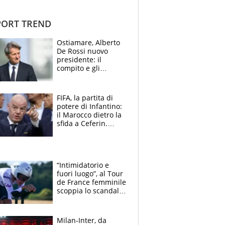
ORT TREND
Ostiamare, Alberto
De Rossi nuovo
presidente: il
compito e gli
obiettivi ricevuti dal
figlio Daniele
FIFA, la partita di
potere di Infantino:
il Marocco dietro la
sfida a Ceferin.
Scontro sul
Mondiale a 64
squadre, l’ira di Figo
“Intimidatorio e
fuori luogo”, al Tour
de France femminile
scoppia lo scandalo:
un uomo controlla i
reggiseni delle
atlete
Milan-Inter, da