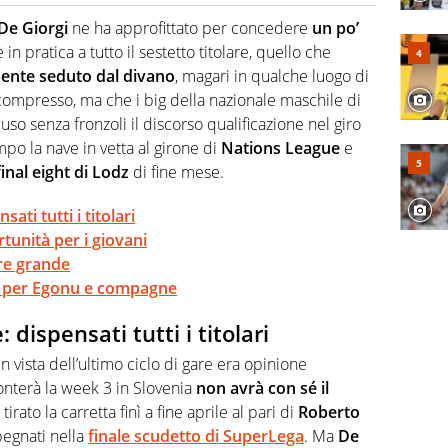
o a tutto campo, è il tuttologo di Virgilio Sport. Provate a
 di volley o di curling: ve ne farà innamorare
De Giorgi
ne ha approfittato per concedere
un po’
 in pratica a tutto il sestetto titolare, quello che
ente seduto dal divano
, magari in qualche luogo di
compresso, ma che i big della nazionale maschile di
uso senza fronzoli il discorso qualificazione nel giro
mpo la nave in vetta al girone di
Nations League
e
final eight di Lodz
di fine mese.
ati tutti i titolari
rtunità per i giovani
re grande
o per Egonu e compagne
 dispensati tutti i titolari
n vista dell’ultimo ciclo di gare era opinione
onterà la week 3 in Slovenia
non avrà con sé il
irato la carretta finì a fine aprile al pari di
Roberto
pegnati nella
finale scudetto di SuperLega
. Ma
De