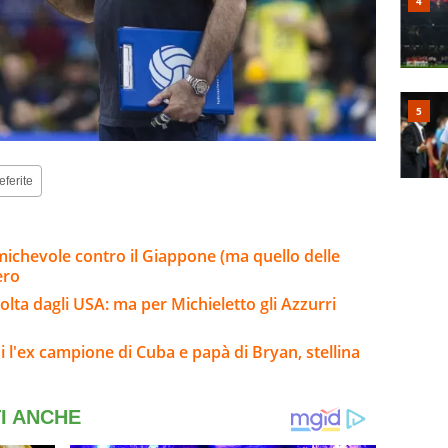
eferite
t amichevole contro il Giappone (ma quello delle
ero
volta dagli USA: ma per Michieletto gli Azzurri
i l'ex campione di Cuba e papà di Bryan, stellina