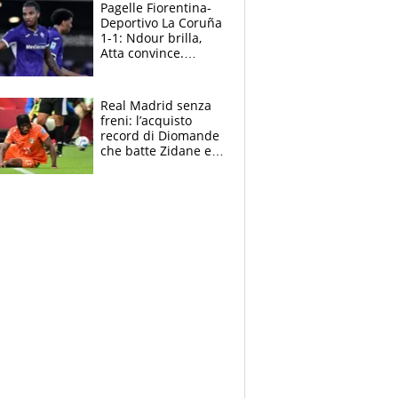
adesso
Pagelle Fiorentina-
Deportivo La Coruña
1-1: Ndour brilla,
Atta convince.
Pongracic rovina
tutto nel finale
Real Madrid senza
freni: l’acquisto
record di Diomande
che batte Zidane e
Ronaldo. Vinicius
rinnova: le cifre