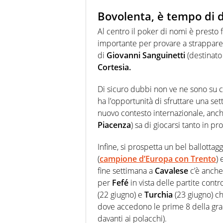
Bovolenta, è tempo di 
Al centro il poker di nomi è presto 
importante per provare a strappar
di
Giovanni Sanguinetti
(destinato
Cortesia.
Di sicuro dubbi non ve ne sono su chi
ha l’opportunità di sfruttare una se
nuovo contesto internazionale, anc
Piacenza
) sa di giocarsi tanto in p
Infine, si prospetta un bel ballottagg
(
campione d’Europa con Trento
) 
fine settimana a
Cavalese
c’è anche 
per
Fefé
in vista delle partite cont
(22 giugno) e
Turchia
(23 giugno) ch
dove accedono le prime 8 della gr
davanti ai polacchi).