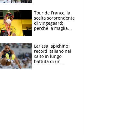
rito della Norvegia
di Haaland e
compagni
Tour de France, la
scelta sorprendente
di Vingegaard:
perché la maglia
gialla indossa la
mascherina, il
rischio da evitare
Larissa Iapichino
record italiano nel
salto in lungo:
battuta di un
centimetro mamma
Fiona May