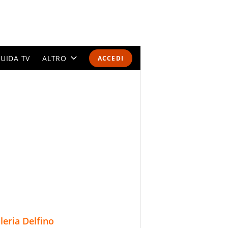
UIDA TV
ALTRO
ACCEDI
CALENDARI E CLASSIFICHE
ALTRI SPORT
MONDIALI 2026
OLIMPIADI
GOSSIP
LIFESTYLE
lleria Delfino