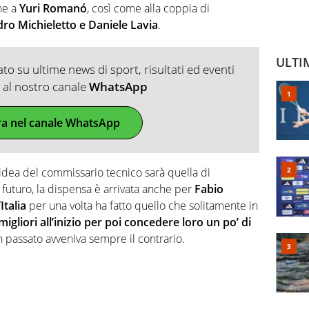
he a
Yuri Romanó
, così come alla coppia di
ro Michieletto e Daniele Lavia
.
ULTI
o su ultime news di sport, risultati ed eventi
ti al nostro canale
WhatsApp
ra nel canale WhatsApp
l’idea del commissario tecnico sarà quella di
 futuro, la dispensa è arrivata anche per
Fabio
’Italia
per una volta ha fatto quello che solitamente in
migliori all’inizio per poi concedere loro un po’ di
n passato avveniva sempre il contrario.