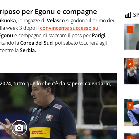
 riposo per Egonu e compagne
SP
ukuoka,
le ragazze di
Velasco
si godono il primo dei
ella week 3 dopo il
convincente successo sul
Egonu
e compagne di staccare il pass per
Parigi.
ntando la
Corea del Sud
, poi sabato toccherà agli
contro la
Serbia.
024, tutto quello che c’è da sapere: calendario,