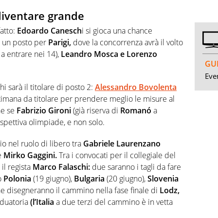
diventare grande
fatto:
Edoardo Canesch
i si gioca una chance
e un posto per
Parigi,
dove la concorrenza avrà il volto
 a entrare nei 14),
Leandro Mosca e Lorenzo
GUI
Even
 sarà il titolare di posto 2:
Alessandro Bovolenta
ttimana da titolare per prendere meglio le misure al
he se
Fabrizio Gironi
(già riserva di
Romanó
a
rospettiva olimpiade, e non solo.
io nel ruolo di libero tra
Gabriele Laurenzano
e
Mirko Gaggini.
Tra i convocati per il collegiale del
il regista
Marco Falaschi:
due saranno i tagli da fare
ro
Polonia
(19 giugno),
Bulgaria
(20 giugno),
Slovenia
e disegneranno il cammino nella fase finale di
Lodz,
aduatoria
(l’Italia
a due terzi del cammino è in vetta