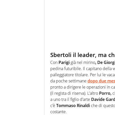
Sbertoli il leader, ma c
Con
Parigi
già nel mirino
, De Giorg
pedina futuribile. Il capitano della
palleggiatore titolare. Per lui le v
da poche settimane
dopo due mesi 
pronto a dirigere le operazioni in c
(il regista di riserva). L’altro
Porro,
c
a uno tra il figlio d’arte
Davide Gard
c’è
Tommaso Rinaldi
che di questo
costante.