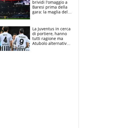
brividi l'omaggio a
Baresi prima della
gara: la maglia del
capitano a
centrocampo
La Juventus in cerca
di portiere, hanno
tutti ragione ma
Atubolo alternativa
a Vicario non regge
e la soluzione
rimane Milinkovic-
Savic