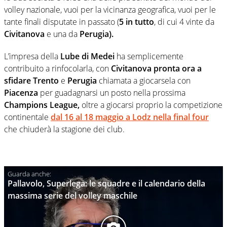
volley nazionale, vuoi per la vicinanza geografica, vuoi per le
tante finali disputate in passato (
5 in tutto
, di cui 4 vinte da
Civitanova
e una da
Perugia).
L’impresa della
Lube di Medei
ha semplicemente
contribuito a rinfocolarla, con
Civitanova pronta ora a
sfidare Trento
e
Perugia
chiamata a giocarsela con
Piacenza
per guadagnarsi un posto nella prossima
Champions League,
oltre a giocarsi proprio la competizione
continentale
dal 16 al 18 maggio a Lodz nella final four
che chiuderà la stagione dei club.
Pallavolo, Superlega: le squadre e il calendario della
massima serie del volley maschile