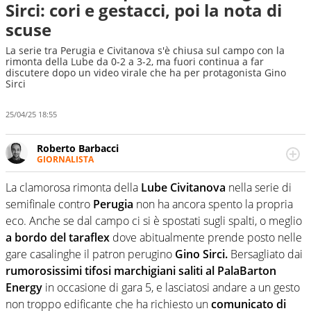
Sirci: cori e gestacci, poi la nota di
scuse
La serie tra Perugia e Civitanova s'è chiusa sul campo con la
rimonta della Lube da 0-2 a 3-2, ma fuori continua a far
discutere dopo un video virale che ha per protagonista Gino
Sirci
25/04/25 18:55
Roberto Barbacci
GIORNALISTA
Giornalista (pubblicista) sportivo a tutto campo, è il
tuttologo di Virgilio Sport. Provate a chiedergli di boxe, di
La clamorosa rimonta della
Lube Civitanova
nella serie di
scherma, di volley o di curling: ve ne farà innamorare
semifinale contro
Perugia
non ha ancora spento la propria
eco. Anche se dal campo ci si è spostati sugli spalti, o meglio
a bordo del taraflex
dove abitualmente prende posto nelle
gare casalinghe il patron perugino
Gino Sirci.
Bersagliato dai
rumorosissimi tifosi marchigiani saliti al PalaBarton
Energy
in occasione di gara 5, e lasciatosi andare a un gesto
non troppo edificante che ha richiesto un
comunicato di