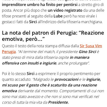
imprenditore umbro ha finito per pentirsi
a stretto giro di
posta. Ancor più dopo che
un video registrato
da una delle
tifose presenti al seguito della
Lube
però ha reso virale i
gestacci fatti da
Sirci
all’indirizzo della tifoseria marchigiana.
La nota del patron di Perugia: “Reazione
emotiva, però…”
Questo il testo della nota stampa diffusa dalla
Sir Susa Vim
Perugia
.
“Al termine del match, il presidente
Gino Sirci
è
stato preso di mira dalla tifoseria ospite
in maniera
offensiva con insulti e ingiurie
, anche prolungate”
.
Poi è lo stesso
Sirci
a esprimere il proprio pentimento per
quanto accaduto:
“Malgrado le
provocazioni
e le
ingiurie,
mi scuso per il gesto che è scaturito da una reazione
emotiva
derivante dal momento. Comportamenti di cui non
sono mai stato avvezzo e che non si sono mai verificati nel
corso di tutta la mia vita da
Presidente.