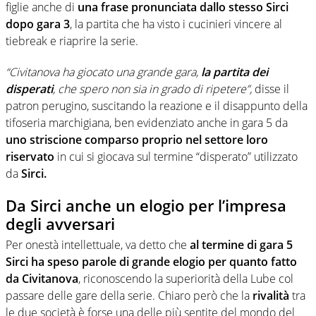
figlie anche di
una frase pronunciata dallo stesso Sirci
dopo gara 3
, la partita che ha visto i cucinieri vincere al
tiebreak e riaprire la serie.
“Civitanova ha giocato una grande gara,
la partita dei
disperati
, che spero non sia in grado di ripetere”,
disse il
patron perugino, suscitando la reazione e il disappunto della
tifoseria marchigiana, ben evidenziato anche in gara 5 da
uno striscione comparso proprio nel settore loro
riservato
in cui si giocava sul termine “disperato” utilizzato
da
Sirci.
Da Sirci anche un elogio per l’impresa
degli avversari
Per onestà intellettuale, va detto che
al termine di gara 5
Sirci ha speso parole di grande elogio per quanto fatto
da Civitanova
, riconoscendo la superiorità della Lube col
passare delle gare della serie. Chiaro però che la
rivalità
tra
le due società è forse una delle più sentite del mondo del