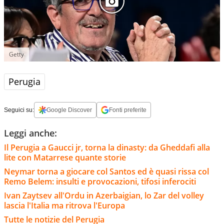
Getty
Perugia
Seguici su:
Google Discover
Fonti preferite
Leggi anche:
Il Perugia a Gaucci jr, torna la dinasty: da Gheddafi alla
lite con Matarrese quante storie
Neymar torna a giocare col Santos ed è quasi rissa col
Remo Belem: insulti e provocazioni, tifosi inferociti
Ivan Zaytsev all'Ordu in Azerbaigian, lo Zar del volley
lascia l'Italia ma ritrova l'Europa
Tutte le notizie del Perugia