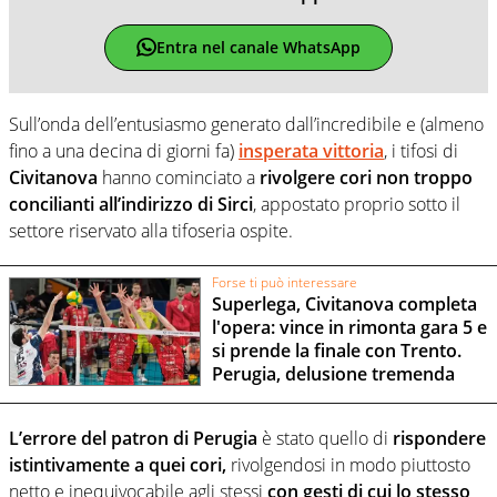
Entra nel canale WhatsApp
Sull’onda dell’entusiasmo generato dall’incredibile e (almeno
fino a una decina di giorni fa)
insperata vittoria
, i tifosi di
Civitanova
hanno cominciato a
rivolgere cori non troppo
concilianti all’indirizzo di Sirci
, appostato proprio sotto il
settore riservato alla tifoseria ospite.
Forse ti può interessare
Superlega, Civitanova completa
l'opera: vince in rimonta gara 5 e
si prende la finale con Trento.
Perugia, delusione tremenda
L’errore del patron di
Perugia
è stato quello di
rispondere
istintivamente a quei cori,
rivolgendosi in modo piuttosto
netto e inequivocabile agli stessi
con gesti di cui lo stesso