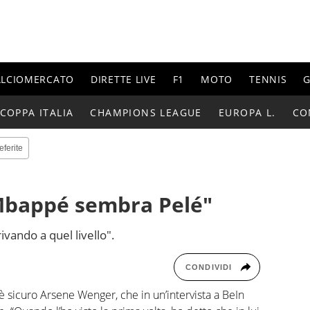
ALCIOMERCATO
DIRETTE LIVE
F1
MOTO
TENNIS
G
COPPA ITALIA
CHAMPIONS LEAGUE
EUROPA L.
CO
eferite
Mbappé sembra Pelé"
rivando a quel livello".
CONDIVIDI
 è sicuro Arsene Wenger, che in un’intervista a BeIn