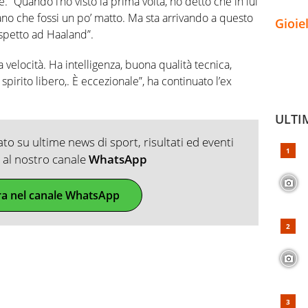
. “Quando l’ho visto la prima volta, ho detto che in lui
ano che fossi un po’ matto. Ma sta arrivando a questo
Gioie
ispetto ad Haaland”.
a velocità. Ha intelligenza, buona qualità tecnica,
irito libero,. È eccezionale”, ha continuato l’ex
ULTI
o su ultime news di sport, risultati ed eventi
ti al nostro canale
WhatsApp
ra nel canale WhatsApp