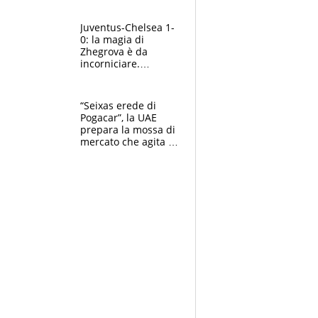
essere ripescato
Juventus-Chelsea 1-
0: la magia di
Zhegrova è da
incorniciare.
Spalletti suona il
Blues e tiene,
ancora, la porta
“Seixas erede di
inviolata
Pogacar”, la UAE
prepara la mossa di
mercato che agita la
Francia. Ciccone,
che beffa alla Vuelta
a Burgos