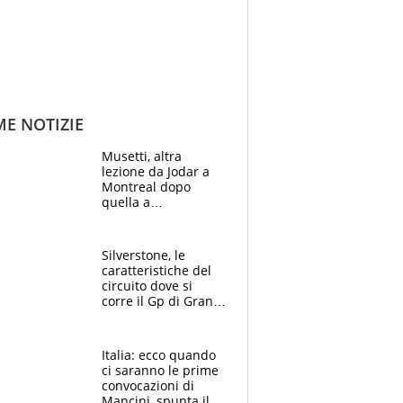
ME NOTIZIE
Musetti, altra
lezione da Jodar a
Montreal dopo
quella a
Washington: "Avrei
voluto spaccare
tutto"
Silverstone, le
caratteristiche del
circuito dove si
corre il Gp di Gran
Bretagna del
Motomondiale
Italia: ecco quando
ci saranno le prime
convocazioni di
Mancini, spunta il