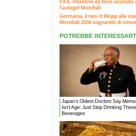
FIFA, Infantino da boss assoluto a
l'autogol Mondiali
Germania, il neo ct Klopp alla st
Mondiali 2030 sognando di vincer