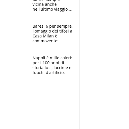
vicina anche
nell'ultimo viaggio,
la moglie Maura, i
figli e i suoi cari
circondati
Baresi 6 per sempre,
dall'affetto dei tifosi
l'omaggio dei tifosi a
Casa Milan è
commovente:
maglie, bandiere,
sciarpe, lacrime e
bigliettini
Napoli è mille colori:
per i 100 anni di
storia luci, lacrime e
fuochi d'artificio: De
Laurentiis salta al
coro anti-Juve