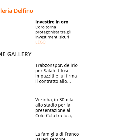
STORIE
lleria Delfino
SPECIALI
Investire in oro
L’oro torna
ESPERTI
protagonista tra gli
investimenti sicuri
LEGGI
CONTATTI
ME GALLERY
Trabzonspor, delirio
per Salah: tifosi
impazziti e lui firma
il contratto allo
stadio
Vozinha, in 30mila
allo stadio per la
presentazione al
Colo-Colo tra luci,
spettacolo, elicotteri
e paracadutisti
La famiglia di Franco
Baresi sempre