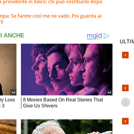
 presidente in bilico: chi può sostituirlo dopo
ampa: Se farete così me ne vado. Poi guarda ai
li
ULTI