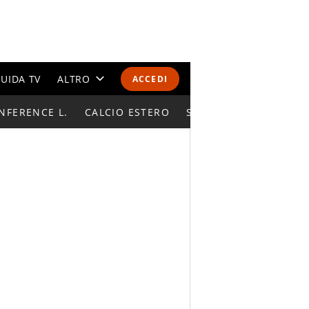
UIDA TV
ALTRO
ACCEDI
NFERENCE L.
CALENDARI E CLASSIFICHE
CALCIO ESTERO
SUPERCOPPA ITALIAN
ALTRI SPORT
MONDIALI 2026
OLIMPIADI
GOSSIP
LIFESTYLE