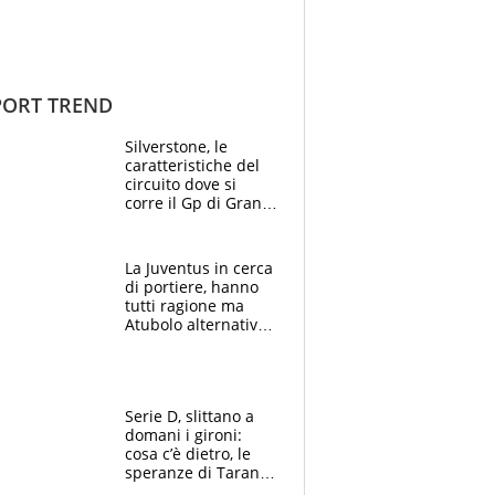
ORT TREND
Silverstone, le
caratteristiche del
circuito dove si
corre il Gp di Gran
Bretagna del
Motomondiale
La Juventus in cerca
di portiere, hanno
tutti ragione ma
Atubolo alternativa
a Vicario non regge
e la soluzione
rimane Milinkovic-
Savic
Serie D, slittano a
domani i gironi:
cosa c’è dietro, le
speranze di Taranto
e Messina, chi può