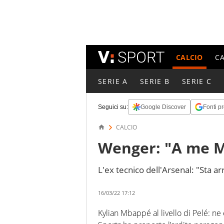
CALCIO
C
SERIE A
SERIE B
SERIE C
Seguici su:
Google Discover
Fonti pr
CALCIO
Wenger: "A me 
L'ex tecnico dell'Arsenal: "Sta ar
16/03/22 17:12
Kylian Mbappé al livello di Pelé: ne