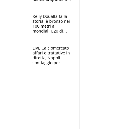
nome di Bergomi
Kelly Doualla fa la
storia: è bronzo nei
100 metri ai
mondiali U20 di
Eugene. "Ho
spazzato via l'ansia
con una gran finale"
LIVE Calciomercato
affari e trattative in
diretta, Napoli
sondaggio per
Gabriel Jesus. Juve-
dilemma portiere, si
accende l'Atalanta