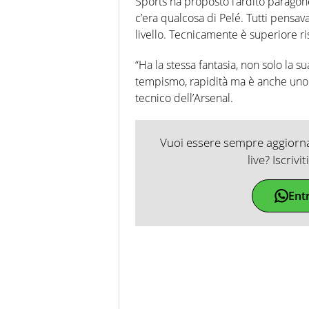
Sports ha proposto l’ardito paragone
c’era qualcosa di Pelé. Tutti pensav
livello. Tecnicamente è superiore r
“Ha la stessa fantasia, non solo la su
tempismo, rapidità ma è anche uno sp
tecnico dell’Arsenal.
Vuoi essere sempre aggiornat
live? Iscrivi
Ent