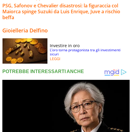
PSG, Safonov e Chevalier disastrosi: la figuraccia col
Maiorca spinge Suzuki da Luis Enrique, Juve a rischio
beffa
Gioielleria Delfino
Investire in oro
L’oro torna protagonista tra gli investimenti
sicuri
LEGGI