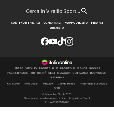
Cerca in Virgilio Sport...
CONTENUTI SPECIALI
CONTATTACI
MAPPA DEL SITO
FEED RSS
ARCHIVIO
LIBERO
VIRGILIO
PAGINEGIALLE
PAGINEGIALLE SHOP
PGCASA
PAGINEBIANCHE
TUTTOCITTÀ
DILEI
SIVIAGGIA
QUIFINANZA
BUONISSIMO
SUPEREVA
Chi siamo
Note Legali
Privacy
Cookie Policy
Preferenze sui cookie
Aiuto
© Italiaonline S.p.A. 2026
Direzione e coordinamento di Libero Acquisition S.á r.l.
P. IVA 03970540963