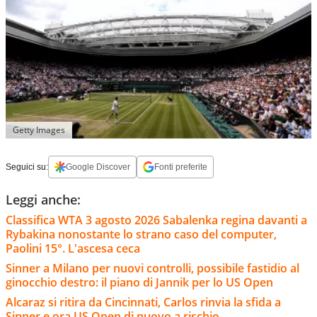
Getty Images
Seguici su:
Google Discover
Fonti preferite
Leggi anche:
Classifica WTA 3 agosto 2026 Sabalenka regina davanti a
Rybakina nonostante lo strano caso del computer,
Paolini 15°. L'ascesa ceca
Sinner a Milano per nuovi controlli, possibile fastidio al
ginocchio destro: il piano di Jannik per lo US Open
Alcaraz si ritira da Cincinnati, Carlos rinvia la sfida a
Sinner e ora US Open di nuovo a rischio