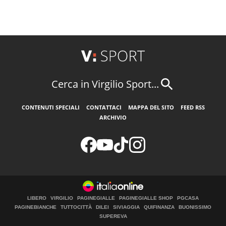
Cerca in Virgilio Sport...
CONTENUTI SPECIALI
CONTATTACI
MAPPA DEL SITO
FEED RSS
ARCHIVIO
LIBERO
VIRGILIO
PAGINEGIALLE
PAGINEGIALLE SHOP
PGCASA
PAGINEBIANCHE
TUTTOCITTÀ
DILEI
SIVIAGGIA
QUIFINANZA
BUONISSIMO
SUPEREVA