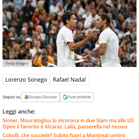
Getty Images
Lorenzo Sonego
Rafael Nadal
Seguici su:
Google Discover
Fonti preferite
Leggi anche:
Sinner, Mouratoglou lo incorona in due Slam ma allo US
Open il favorito è Alcaraz. Laila, passerella nel museo
Cobolli, che succede? Subito fuori a Montreal contro