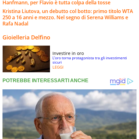
Hanfmann, per Flavio è tutta colpa della tosse
Kristina Liutova, un debutto col botto: primo titolo WTA
250 a 16 anni e mezzo. Nel segno di Serena Williams e
Rafa Nadal
Gioielleria Delfino
Investire in oro
L’oro torna protagonista tra gli investimenti
sicuri
LEGGI