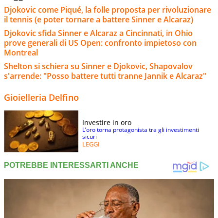
Djokovic come Piqué, la folle proposta per rivoluzionare
il tennis (e poter tornare a battere Sinner e Alcaraz)
Djokovic sfida Sinner e Alcaraz a Cincinnati, in Ohio
prove generali di US Open: confronto impietoso con
Montreal
Shelton si schiera su Sinner e Djokovic, Shapovalov
s'arrende: "Posso battere tutti tranne Jannik e Alcaraz"
Gioielleria Delfino
Investire in oro
L’oro torna protagonista tra gli investimenti
sicuri
LEGGI