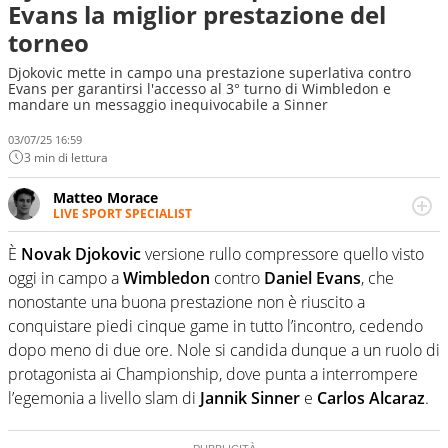
Evans la miglior prestazione del
torneo
Djokovic mette in campo una prestazione superlativa contro
Evans per garantirsi l'accesso al 3° turno di Wimbledon e
mandare un messaggio inequivocabile a Sinner
03/07/25 16:59
3 min di lettura
Matteo Morace
LIVE SPORT SPECIALIST
La multimedialità quale approccio personale e
professionale. Ama raccontare lo sport focalizzando ogni
È
Novak Djokovic
versione rullo compressore quello visto
attenzione sul tempo reale: la verità della dirette non
oggi in campo a
Wimbledon
contro
Daniel Evans
, che
sono opinioni ma fatti
nonostante una buona prestazione non è riuscito a
conquistare piedi cinque game in tutto l’incontro, cedendo
dopo meno di due ore. Nole si candida dunque a un ruolo di
protagonista ai Championship, dove punta a interrompere
l’egemonia a livello slam di
Jannik
Sinner
e
Carlos Alcaraz
.