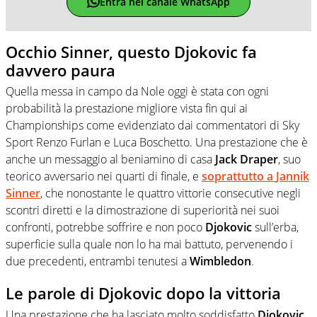
Entra nel canale WhatsApp
Occhio Sinner, questo Djokovic fa
davvero paura
Quella messa in campo da Nole oggi è stata con ogni
probabilità la prestazione migliore vista fin qui ai
Championships come evidenziato dai commentatori di Sky
Sport Renzo Furlan e Luca Boschetto. Una prestazione che è
anche un messaggio al beniamino di casa
Jack Draper
, suo
teorico avversario nei quarti di finale, e
soprattutto a
Jannik
Sinner
, che nonostante le quattro vittorie consecutive negli
scontri diretti e la dimostrazione di superiorità nei suoi
confronti, potrebbe soffrire e non poco
Djokovic
sull’erba,
superficie sulla quale non lo ha mai battuto, pervenendo i
due precedenti, entrambi tenutesi a
Wimbledon
.
Le parole di Djokovic dopo la vittoria
Una prestazione che ha lasciato molto soddisfatto
Djokovic
,