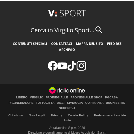
Cerca in Virgilio Sport...
CONTENUTI SPECIALI
CONTATTACI
MAPPA DEL SITO
FEED RSS
ARCHIVIO
LIBERO
VIRGILIO
PAGINEGIALLE
PAGINEGIALLE SHOP
PGCASA
PAGINEBIANCHE
TUTTOCITTÀ
DILEI
SIVIAGGIA
QUIFINANZA
BUONISSIMO
SUPEREVA
Chi siamo
Note Legali
Privacy
Cookie Policy
Preferenze sui cookie
Aiuto
© Italiaonline S.p.A. 2026
Direzione e coordinamento di Libero Acquisition S.á r.l.