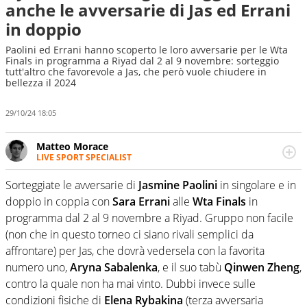
anche le avversarie di Jas ed Errani
in doppio
Paolini ed Errani hanno scoperto le loro avversarie per le Wta
Finals in programma a Riyad dal 2 al 9 novembre: sorteggio
tutt'altro che favorevole a Jas, che però vuole chiudere in
bellezza il 2024
29/10/24 18:05
Matteo Morace
LIVE SPORT SPECIALIST
La multimedialità quale approccio personale e
professionale. Ama raccontare lo sport focalizzando ogni
Sorteggiate le avversarie di
Jasmine Paolini
in singolare e in
attenzione sul tempo reale: la verità della dirette non
doppio in coppia con
Sara Errani
alle
Wta Finals
in
sono opinioni ma fatti
programma dal 2 al 9 novembre a Riyad. Gruppo non facile
(non che in questo torneo ci siano rivali semplici da
affrontare) per Jas, che dovrà vedersela con la favorita
numero uno,
Aryna Sabalenka
, e il suo tabù
Qinwen Zheng
,
contro la quale non ha mai vinto. Dubbi invece sulle
condizioni fisiche di
Elena Rybakina
(terza avversaria