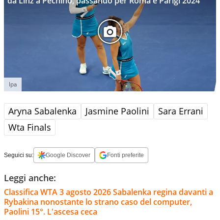
da Linz a Pechino, passando per Roma e Parigi 2024
Ipa
Aryna Sabalenka
Jasmine Paolini
Sara Errani
Wta Finals
Seguici su:
Google Discover
Fonti preferite
Leggi anche:
Classifica WTA 3 agosto 2026 Sabalenka regina davanti a
Rybakina nonostante lo strano caso del computer,
Paolini 15°. L'ascesa ceca