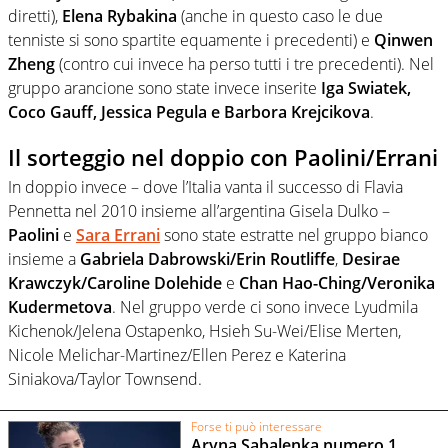
diretti),
Elena Rybakina
(anche in questo caso le due
tenniste si sono spartite equamente i precedenti) e
Qinwen
Zheng
(contro cui invece ha perso tutti i tre precedenti). Nel
gruppo arancione sono state invece inserite
Iga Swiatek,
Coco Gauff, Jessica Pegula e Barbora Krejcikova
.
Il sorteggio nel doppio con Paolini/Errani
In doppio invece – dove l’Italia vanta il successo di Flavia
Pennetta nel 2010 insieme all’argentina Gisela Dulko –
Paolini
e
Sara Errani
sono state estratte nel gruppo bianco
insieme a
Gabriela Dabrowski/Erin Routliffe
,
Desirae
Krawczyk/Caroline Dolehide
e
Chan Hao-Ching/Veronika
Kudermetova
. Nel gruppo verde ci sono invece
Lyudmila
Kichenok/Jelena Ostapenko, Hsieh Su-Wei/Elise Merten,
Nicole Melichar-Martinez/Ellen Perez e Katerina
Siniakova/Taylor Townsend.
Forse ti può interessare
Aryna Sabalenka numero 1