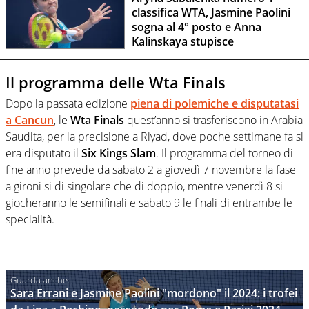
classifica WTA, Jasmine Paolini
sogna al 4° posto e Anna
Kalinskaya stupisce
Il programma delle Wta Finals
Dopo la passata edizione
piena di polemiche e disputatasi
a Cancun
, le
Wta Finals
quest’anno si trasferiscono in Arabia
Saudita, per la precisione a Riyad, dove poche settimane fa si
era disputato il
Six Kings Slam
. Il programma del torneo di
fine anno prevede da sabato 2 a giovedì 7 novembre la fase
a gironi si di singolare che di doppio, mentre venerdì 8 si
giocheranno le semifinali e sabato 9 le finali di entrambe le
specialità.
Sara Errani e Jasmine Paolini "mordono" il 2024: i trofei