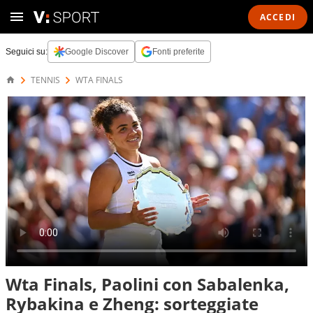
ACCEDI
Seguici su:
Google Discover
Fonti preferite
TENNIS
WTA FINALS
Wta Finals, Paolini con Sabalenka,
Rybakina e Zheng: sorteggiate