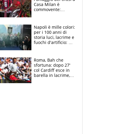
Casa Milan è
commovente:
maglie, bandiere,
sciarpe, lacrime e
bigliettini
Napoli è mille colori:
per i 100 anni di
storia luci, lacrime e
fuochi d'artificio: De
Laurentiis salta al
coro anti-Juve
Roma, Bah che
sfortuna: dopo 27'
col Cardiff esce in
barella in lacrime,
Dybala rigore da
schiaffi, i giallorossi
prendono 3 gol in
45'