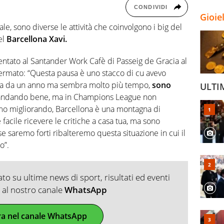
CONDIVIDI
Gioie
le, sono diverse le attività che coinvolgono i big del
el
Barcellona Xavi.
ntato al Santander Work Cafè di Passeig de Gracia al
ermato: “Questa pausa è uno stacco di cu avevo
ona da un anno ma sembra molto più tempo,
sono
ULTI
o andando bene, ma in Champions League non
amo migliorando, Barcellona è una montagna di
facile ricevere le critiche a casa tua, ma sono
se saremo forti ribalteremo questa situazione in cui il
o”.
o su ultime news di sport, risultati ed eventi
ti al nostro canale
WhatsApp
ra nel canale WhatsApp