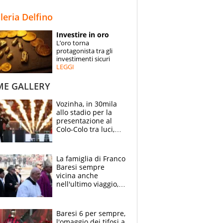
STORIE
lleria Delfino
SPECIALI
Investire in oro
L’oro torna
ESPERTI
protagonista tra gli
investimenti sicuri
LEGGI
CONTATTI
ME GALLERY
Vozinha, in 30mila
allo stadio per la
presentazione al
Colo-Colo tra luci,
spettacolo, elicotteri
e paracadutisti
La famiglia di Franco
Baresi sempre
vicina anche
nell'ultimo viaggio,
la moglie Maura, i
figli e i suoi cari
circondati
Baresi 6 per sempre,
dall'affetto dei tifosi
l'omaggio dei tifosi a