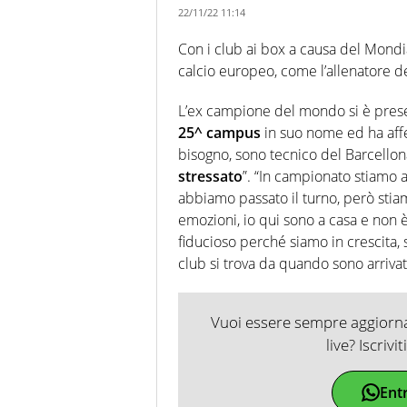
22/11/22 11:14
Con i club ai box a causa del Mondia
calcio europeo, come l’allenatore d
L’ex campione del mondo si è prese
25^ campus
in suo nome ed ha aff
bisogno, sono tecnico del Barcell
stressato
”. “In campionato stiam
abbiamo passato il turno, però sti
emozioni, io qui sono a casa e non è 
fiducioso perché siamo in crescita, 
club si trova da quando sono arrivat
Vuoi essere sempre aggiornat
live? Iscrivi
Ent