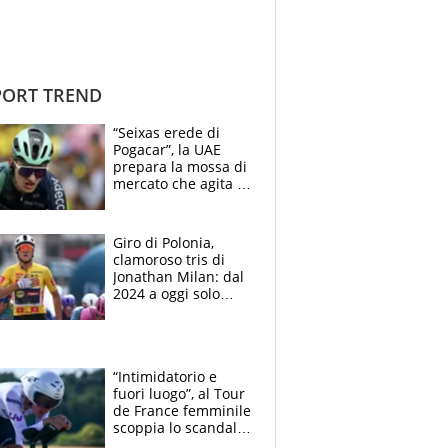
ORT TREND
“Seixas erede di
Pogacar”, la UAE
prepara la mossa di
mercato che agita la
Francia. Ciccone,
che beffa alla Vuelta
a Burgos
Giro di Polonia,
clamoroso tris di
Jonathan Milan: dal
2024 a oggi solo
Pogacar ha vinto più
di lui. Bene Romele
e Skerl
“Intimidatorio e
fuori luogo”, al Tour
de France femminile
scoppia lo scandalo:
un uomo controlla i