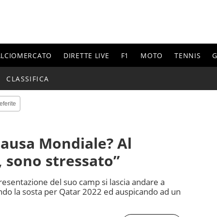
ALCIOMERCATO
DIRETTE LIVE
F1
MOTO
TENNIS
G
CLASSIFICA
eferite
Pausa Mondiale? Al
 sono stressato”
presentazione del suo camp si lascia andare a
ndo la sosta per Qatar 2022 ed auspicando ad un