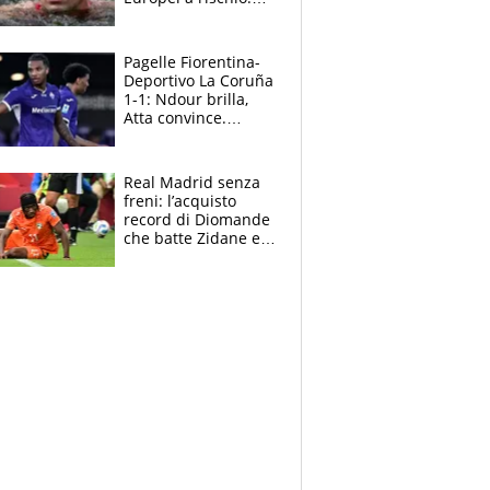
allenamenti fermi,
cosa succede
adesso
Pagelle Fiorentina-
Deportivo La Coruña
1-1: Ndour brilla,
Atta convince.
Pongracic rovina
tutto nel finale
Real Madrid senza
freni: l’acquisto
record di Diomande
che batte Zidane e
Ronaldo. Vinicius
rinnova: le cifre