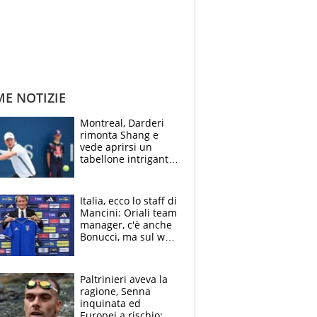
ME NOTIZIE
Montreal, Darderi
rimonta Shang e
vede aprirsi un
tabellone intrigante:
"Penso solo a
Borges, ma sono
felice del mio livello"
Italia, ecco lo staff di
Mancini: Oriali team
manager, c'è anche
Bonucci, ma sul web
infuria la polemica
Paltrinieri aveva la
ragione, Senna
inquinata ed
Europei a rischio: