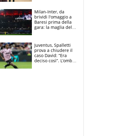
reggiseni delle
atlete
Milan-Inter, da
brividi l'omaggio a
Baresi prima della
gara: la maglia del
capitano a
centrocampo
Juventus, Spalletti
prova a chiudere il
caso David: “Era
deciso così”. L’ombra
di Zirkzee e la
sentenza dei tifosi