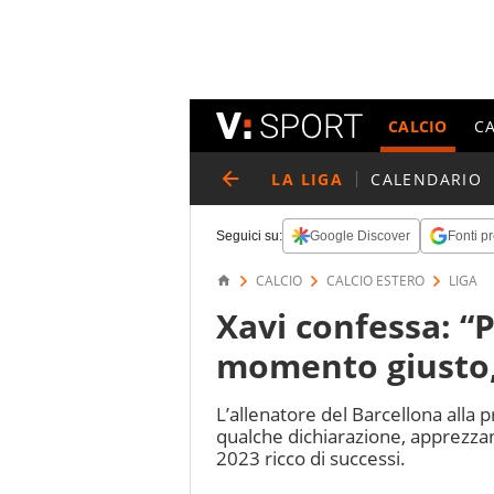
CALCIO
C
LA LIGA
CALENDARIO
Seguici su:
Google Discover
Fonti pr
CALCIO
CALCIO ESTERO
LIGA
Xavi confessa: “
momento giusto,
L’allenatore del Barcellona alla 
qualche dichiarazione, apprezza
2023 ricco di successi.