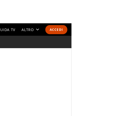
UIDA TV
ALTRO
ACCEDI
CALENDARI E CLASSIFICHE
ALTRI SPORT
MONDIALI 2026
OLIMPIADI
GOSSIP
LIFESTYLE