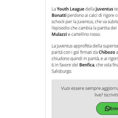
La
Youth League
della
Juventus
te
Bonatti
perdono ai calci di rigore c
schock per la Juventus, che va subito
l’episodio che cambia la partita dei
Mulazzi
e cartellino rosso.
La Juventus approfitta della superiori
parità con i gol firmati da
Chibozo
a
chiudono quindi in parità, e ai rigor
6 in favore del
Benfica
, che vola fi
Salisburgo.
Vuoi essere sempre aggiornat
live? Iscrivi
Ent