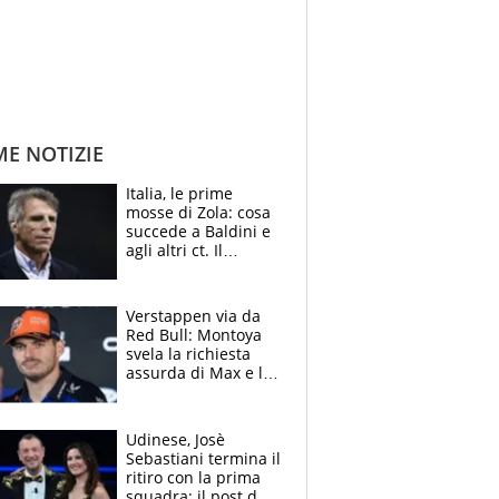
ME NOTIZIE
Italia, le prime
mosse di Zola: cosa
succede a Baldini e
agli altri ct. Il
Borussia tenta un
altro sgarbo agli
azzurri
Verstappen via da
Red Bull: Montoya
svela la richiesta
assurda di Max e lo
avverte: “Sicuro
Mercedes e
McLaren siano
Udinese, Josè
meglio?”
Sebastiani termina il
ritiro con la prima
squadra: il post del