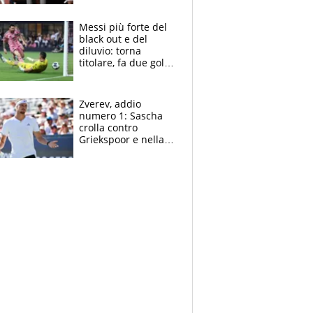
sui 100 metri
Messi più forte del
black out e del
diluvio: torna
titolare, fa due gol e
un assist e trascina
l'Inter Miami, altro
che ritiro
Zverev, addio
numero 1: Sascha
crolla contro
Griekspoor e nella
sfida a due con
Sinner si conferma
terzo. Quanti malori
a Montreal