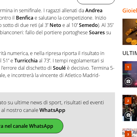
Gioie
rmina in semifinale. I ragazzi allenati da
Andrea
ontro il
Benfica
e salutano la competizione. Inizio
 sotto di due reti (al 3′
Neto
e al 10′
Semedo
). Al 35′
 bianconeri: fallo del portiere portoghese
Soares
su
ULTI
tà numerica, e nella ripresa riporta il risultato in
l 51′ e
Turricchia
al 73′. I tempi regolamentari si
i l’errore dal dischetto di
Soulé
è decisivo. Termina 5-
nale, e incontrerà la vincente di Atletico Madrid-
o su ultime news di sport, risultati ed eventi
ti al nostro canale
WhatsApp
ra nel canale WhatsApp