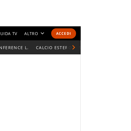
UIDA TV
ALTRO
ACCEDI
NFERENCE L.
CALENDARI E CLASSIFICHE
CALCIO ESTERO
SUPERCOPPA ITALIAN
ALTRI SPORT
MONDIALI 2026
OLIMPIADI
GOSSIP
LIFESTYLE