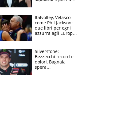
figlio di Amadeus e
Sanremo sullo
sfondo
Italvolley, Velasco
come Phil Jackson:
due libri per ogni
azzurra agli Europei.
Quello per Sylla è
“geniale”
Silverstone:
Bezzecchi record e
dolori, Bagnaia
spera
nell'antidolorifico,
Marquez si tira fuori
e vota Aprilia