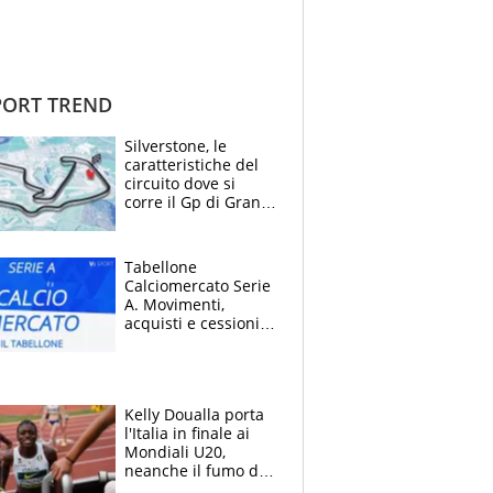
ORT TREND
Silverstone, le
caratteristiche del
circuito dove si
corre il Gp di Gran
Bretagna del
Motomondiale
Tabellone
Calciomercato Serie
A. Movimenti,
acquisti e cessioni:
estate 2026-27
Kelly Doualla porta
l'Italia in finale ai
Mondiali U20,
neanche il fumo di
un incendio la frena