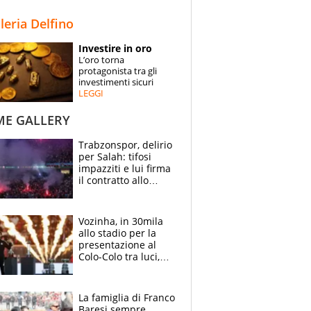
STORIE
lleria Delfino
SPECIALI
Investire in oro
L’oro torna
ESPERTI
protagonista tra gli
investimenti sicuri
LEGGI
CONTATTI
ME GALLERY
Trabzonspor, delirio
per Salah: tifosi
impazziti e lui firma
il contratto allo
stadio
Vozinha, in 30mila
allo stadio per la
presentazione al
Colo-Colo tra luci,
spettacolo, elicotteri
e paracadutisti
La famiglia di Franco
Baresi sempre