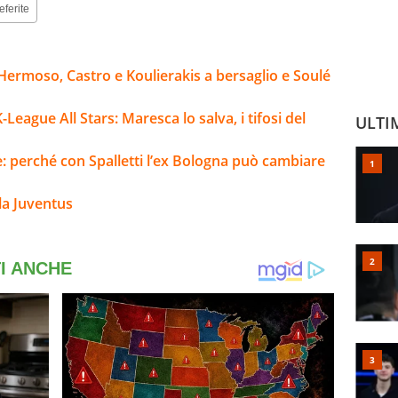
eferite
Hermoso, Castro e Koulierakis a bersaglio e Soulé
ague All Stars: Maresca lo salva, i tifosi del
ULTI
e: perché con Spalletti l’ex Bologna può cambiare
la Juventus