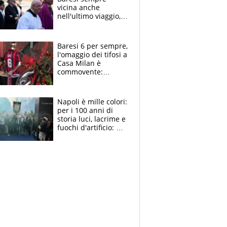
vicina anche
nell'ultimo viaggio,
la moglie Maura, i
figli e i suoi cari
circondati
Baresi 6 per sempre,
dall'affetto dei tifosi
l'omaggio dei tifosi a
Casa Milan è
commovente:
maglie, bandiere,
sciarpe, lacrime e
bigliettini
Napoli è mille colori:
per i 100 anni di
storia luci, lacrime e
fuochi d'artificio: De
Laurentiis salta al
coro anti-Juve