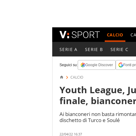
CALCIO
C
SERIE A
SERIE B
SERIE C
Seguici su:
Google Discover
Fonti pr
CALCIO
Youth League, Ju
finale, bianconer
Ai bianconeri non basta rimontare 
dischetto di Turco e Soulé
22/04/22 16:37