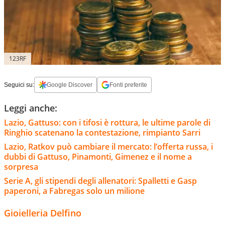
123RF
Seguici su:
Google Discover
Fonti preferite
Leggi anche:
Lazio, Gattuso: con i tifosi è rottura, le ultime parole di
Ringhio scatenano la contestazione, rimpianto Sarri
Lazio, Ratkov può cambiare il mercato: l’offerta russa, i
dubbi di Gattuso, Pinamonti, Gimenez e il nome a
sorpresa
Serie A, gli stipendi degli allenatori: Spalletti e Gasp
paperoni, a Fabregas solo un milione
Gioielleria Delfino