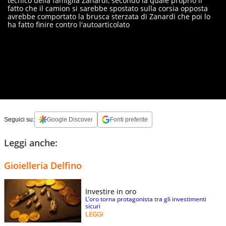
tecnico della famiglia Zanardi, secondo la quale proprio il
fatto che il camion si sarebbe spostato sulla corsia opposta
avrebbe comportato la brusca sterzata di Zanardi che poi lo
ha fatto finire contro l'autoarticolato
Seguici su:
Google Discover
Fonti preferite
Leggi anche:
Gioielleria Delfino
Investire in oro
L’oro torna protagonista tra gli investimenti
sicuri
LEGGI