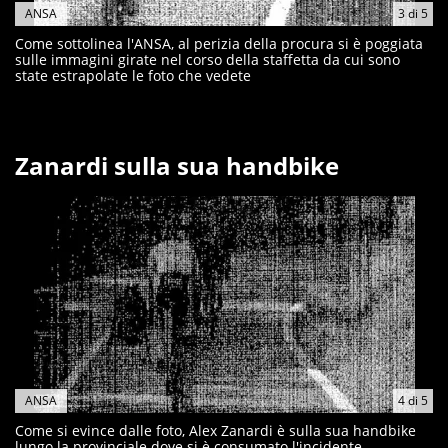
ANSA
3
di
5
Come sottolinea l'ANSA, al perizia della procura si è poggiata
sulle immagini girate nel corso della staffetta da cui sono
state estrapolate le foto che vedete
Zanardi sulla sua handbike
ANSA
4
di
5
Come si evince dalle foto, Alex Zanardi è sulla sua handbike
lungo la provinciale dove si è consumato l'incidente