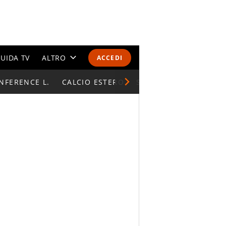
UIDA TV
ALTRO
ACCEDI
NFERENCE L.
CALENDARI E CLASSIFICHE
CALCIO ESTERO
SUPERCOPPA ITALIAN
ALTRI SPORT
MONDIALI 2026
OLIMPIADI
GOSSIP
LIFESTYLE