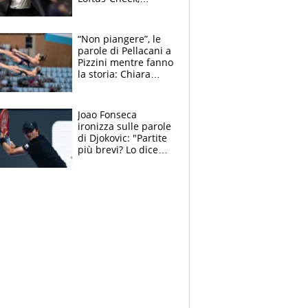
Estupinian e
Gimenez in bilico,
Soulè e Osorio nel
“Non piangere”, le
mirino
parole di Pellacani a
Pizzini mentre fanno
la storia: Chiara
batte anche il
record di Ceccon
Joao Fonseca
ironizza sulle parole
di Djokovic: "Partite
più brevi? Lo dice
solo perché sta
invecchiando..."