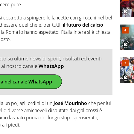
incere pure.
 costretto a spingere le lancette con gli occhi nel bel
 essere quel che è, per tutti:
il futuro del calcio
a Roma lo hanno aspettato: l’Italia intera si è chiesta
osto.
o su ultime news di sport, risultati ed eventi
ti al nostro canale
WhatsApp
ra nel canale WhatsApp
a un po’, agli ordini di un
José Mourinho
che per lui
le diverse amichevoli disputate dai giallorossi è
mo lasciato prima del lungo stop: spensierato,
ra i piedi.