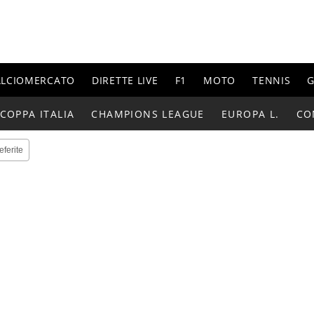
ALCIOMERCATO
DIRETTE LIVE
F1
MOTO
TENNIS
G
COPPA ITALIA
CHAMPIONS LEAGUE
EUROPA L.
CO
eferite