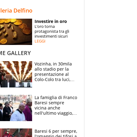
STORIE
lleria Delfino
SPECIALI
Investire in oro
L’oro torna
ESPERTI
protagonista tra gli
investimenti sicuri
LEGGI
CONTATTI
ME GALLERY
Vozinha, in 30mila
allo stadio per la
presentazione al
Colo-Colo tra luci,
spettacolo, elicotteri
e paracadutisti
La famiglia di Franco
Baresi sempre
vicina anche
nell'ultimo viaggio,
la moglie Maura, i
figli e i suoi cari
circondati
Baresi 6 per sempre,
dall'affetto dei tifosi
l'omaggio dei tifosi a