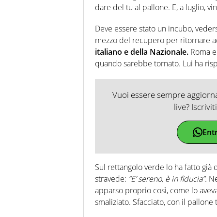
dare del tu al pallone. E, a luglio, v
Deve essere stato un incubo, vedersi
mezzo del recupero per ritornare ad
italiano e della Nazionale.
Roma e l
quando sarebbe tornato. Lui ha risp
Vuoi essere sempre aggiornat
live? Iscrivi
Ent
Sul rettangolo verde lo ha fatto già d
stravede:
“E’ sereno, è in fiducia”.
Nel
apparso proprio così, come lo aveva
smaliziato. Sfacciato, con il pallone t