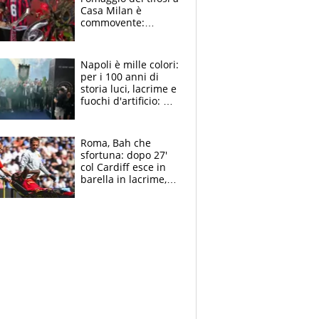
Casa Milan è
commovente:
maglie, bandiere,
sciarpe, lacrime e
bigliettini
Napoli è mille colori:
per i 100 anni di
storia luci, lacrime e
fuochi d'artificio: De
Laurentiis salta al
coro anti-Juve
Roma, Bah che
sfortuna: dopo 27'
col Cardiff esce in
barella in lacrime,
Dybala rigore da
schiaffi, i giallorossi
prendono 3 gol in
45'