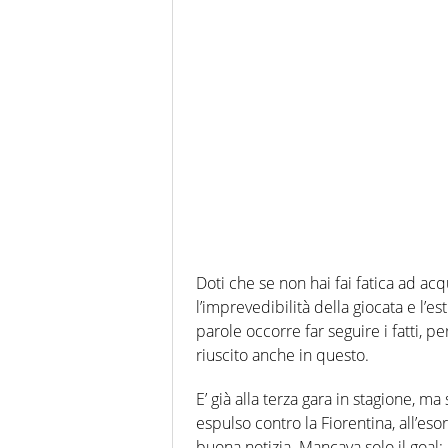
Doti che se non hai fai fatica ad acq
l’imprevedibilità della giocata e l’es
parole occorre far seguire i fatti, p
riuscito anche in questo.
E’ già alla terza gara in stagione, m
espulso contro la Fiorentina, all’es
buona notizia. Mancava solo il goal: