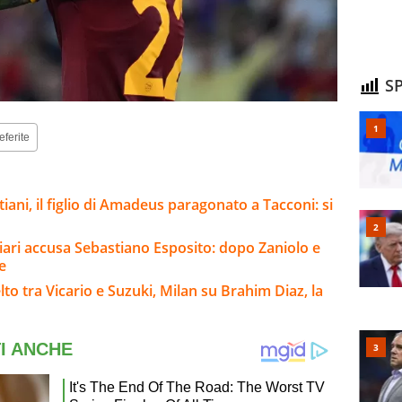
SP
eferite
iani, il figlio di Amadeus paragonato a Tacconi: si
gliari accusa Sebastiano Esposito: dopo Zaniolo e
e
to tra Vicario e Suzuki, Milan su Brahim Diaz, la