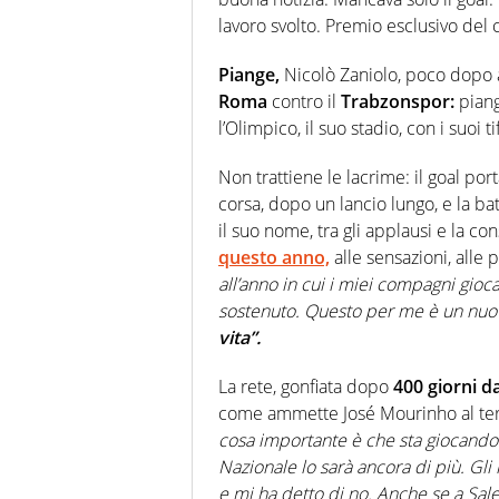
lavoro svolto. Premio esclusivo del ca
Piange,
Nicolò Zaniolo, poco dopo 
Roma
contro il
Trabzonspor:
piang
l’Olimpico, il suo stadio, con i suoi tif
Non trattiene le lacrime: il goal por
corsa, dopo un lancio lungo, e la batt
il suo nome, tra gli applausi e la co
questo anno,
alle sensazioni, alle 
all’anno in cui i miei compagni gioc
sostenuto. Questo per me è un nuov
vita”.
La rete, gonfiata dopo
400 giorni da
come ammette José Mourinho al ter
cosa importante è che sta giocand
Nazionale lo sarà ancora di più. Gli
e mi ha detto di no. Anche se a Sal