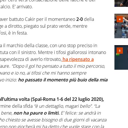
lcio. E’ arrivato.
aver battuto Cakir per il momentaneo
2-0
della
e a dirotto, piegato sul prato verde, mentre
osi, è in festa.
ta il marchio della classe, con uno stop preciso in
uta con il sinistro. Mentre i tifosi giallorossi intonano
nsapevolezza di averlo ritrovato,
ha ripensato a
paure.
“Dopo il gol ho pensato a tutto il mio percorso,
avano e io no, ai tifosi che mi hanno sempre
o inizio:
ho passato il momento più buio della mia
ll’ultima volta (Spal-Roma 1-6 del 22 luglio 2020),
mine della sfida
“è un dettaglio, magari bello”. “La
o bene,
non ha paure o limiti.
E’ felice: se andrà in
 ho chiesto se avesse bisogno di due giorni di vacanza
erno non giocherà mi ha detto che vuole stare con la