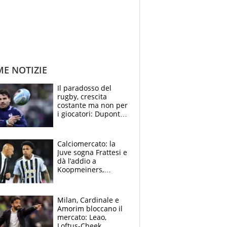
ME NOTIZIE
Il paradosso del
rugby, crescita
costante ma non per
i giocatori: Dupont
(il più pagato al
mondo) guadagna
solo 1,4 milioni
Calciomercato: la
all'anno
Juve sogna Frattesi e
dà l’addio a
Koopmeiners,
Romero si allontana
dall’Inter, Fiorentina
scatenata
Milan, Cardinale e
Amorim bloccano il
mercato: Leao,
Loftus-Cheek,