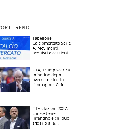
ORT TREND
Tabellone
Calciomercato Serie
A. Movimenti,
acquisti e cessioni:
estate 2026-27
FIFA, Trump scarica
Infantino dopo
averne distrutto
l’immagine: Ceferin
sceglie la
Supercoppa per il
contrattacco
FIFA elezioni 2027,
chi sostiene
Infantino e chi può
sfidarlo alla
presidenza: la